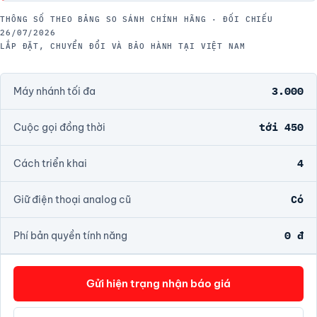
THÔNG SỐ THEO BẢNG SO SÁNH CHÍNH HÃNG · ĐỐI CHIẾU
26/07/2026
LẮP ĐẶT, CHUYỂN ĐỔI VÀ BẢO HÀNH TẠI VIỆT NAM
3.000
Máy nhánh tối đa
tới 450
Cuộc gọi đồng thời
4
Cách triển khai
Có
Giữ điện thoại analog cũ
0 đ
Phí bản quyền tính năng
Gửi hiện trạng nhận báo giá