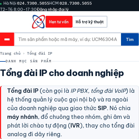
Hà Nội
024.7300.5055
HCM
028.7300.5055
T2–T6 8:00–17:30
Đăng nhập đại lý
Hẹn tư vấn
Hỗ trợ kỹ thuật
Tìm
Trang chủ
›
Tổng đài IP
DANH MỤC SẢN PHẨM
Tổng đài IP cho doanh nghiệp
Tổng đài IP
(còn gọi là
IP PBX, tổng đài VoIP
) là
hệ thống quản lý cuộc gọi nội bộ và ra ngoài
của doanh nghiệp qua giao thức
SIP
. Nó chia
máy nhánh
, đổ chuông theo nhóm, ghi âm và
phát lời chào tự động (
IVR
), thay cho tổng đài
analog đi dây riêng.