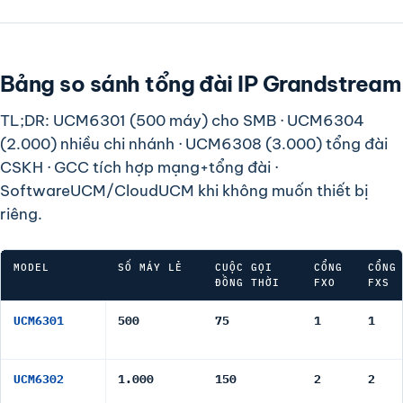
Bảng so sánh tổng đài IP Grandstream
TL;DR: UCM6301 (500 máy) cho SMB · UCM6304
(2.000) nhiều chi nhánh · UCM6308 (3.000) tổng đài
CSKH · GCC tích hợp mạng+tổng đài ·
SoftwareUCM/CloudUCM khi không muốn thiết bị
riêng.
MODEL
SỐ MÁY LẺ
CUỘC GỌI
CỔNG
CỔNG
ĐỒNG THỜI
FXO
FXS
Bảng so sánh 14 model tổng đài IP Grandstream: số máy lẻ, cuộc g
UCM6301
500
75
1
1
UCM6302
1.000
150
2
2