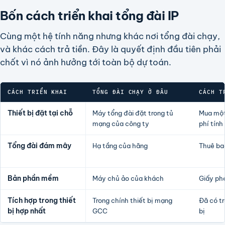
Bốn cách triển khai tổng đài IP
Cùng một hệ tính năng nhưng khác nơi tổng đài chạy,
và khác cách trả tiền. Đây là quyết định đầu tiên phải
chốt vì nó ảnh hưởng tới toàn bộ dự toán.
CÁCH TRIỂN KHAI
TỔNG ĐÀI CHẠY Ở ĐÂU
CÁCH T
Thiết bị đặt tại chỗ
Máy tổng đài đặt trong tủ
Mua một
mạng của công ty
phí tính
Tổng đài đám mây
Hạ tầng của hãng
Thuê ba
Bản phần mềm
Máy chủ ảo của khách
Giấy ph
Tích hợp trong thiết
Trong chính thiết bị mạng
Đã có tr
bị hợp nhất
GCC
bị