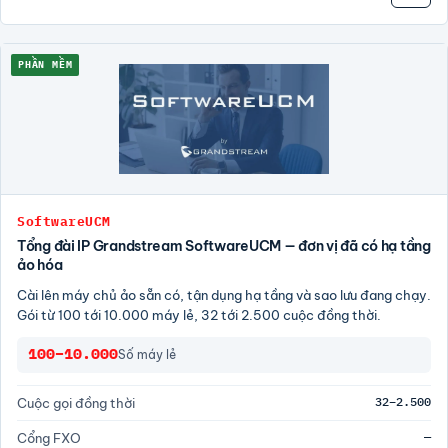
PHẦN MỀM
SoftwareUCM
Tổng đài IP Grandstream SoftwareUCM — đơn vị đã có hạ tầng
ảo hóa
Cài lên máy chủ ảo sẵn có, tận dụng hạ tầng và sao lưu đang chạy.
Gói từ 100 tới 10.000 máy lẻ, 32 tới 2.500 cuộc đồng thời.
100–10.000
Số máy lẻ
32–2.500
Cuộc gọi đồng thời
—
Cổng FXO