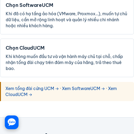
Chọn SoftwareUCM
Khi đã có hạ tầng ảo hóa (VMware, Proxmox…), muốn tự chủ
dữ liệu, cần mở rộng linh hoạt và quản lý nhiều chi nhánh
hoặc nhiều khách hàng.
Chọn CloudUCM
Khi không muốn đầu tư và vận hành máy chủ tại chỗ, chấp
nhận tổng đài chạy trên đám mây của hãng, trả theo thuê
bao.
Xem tổng đài cứng UCM →
·
Xem SoftwareUCM →
·
Xem
CloudUCM →
Zalo