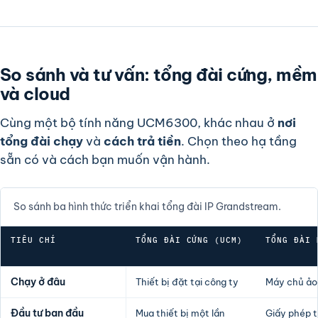
So sánh và tư vấn: tổng đài cứng, mềm
và cloud
Cùng một bộ tính năng UCM6300, khác nhau ở
nơi
tổng đài chạy
và
cách trả tiền
. Chọn theo hạ tầng
sẵn có và cách bạn muốn vận hành.
So sánh ba hình thức triển khai tổng đài IP Grandstream.
TIÊU CHÍ
TỔNG ĐÀI CỨNG (UCM)
TỔNG ĐÀI 
Chạy ở đâu
Thiết bị đặt tại công ty
Máy chủ ảo/
Đầu tư ban đầu
Mua thiết bị một lần
Giấy phép t