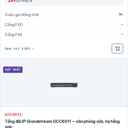
24+
Số máy lẻ
8+
Cuộc gọi đồng thời
—
Cổng FXO
—
Cổng FXS
Xem chi tiết →
HỢP NHẤT
GCC6011
Tổng đài IP Grandstream GCC6011 — văn phòng vừa, hạ tầng
gọn