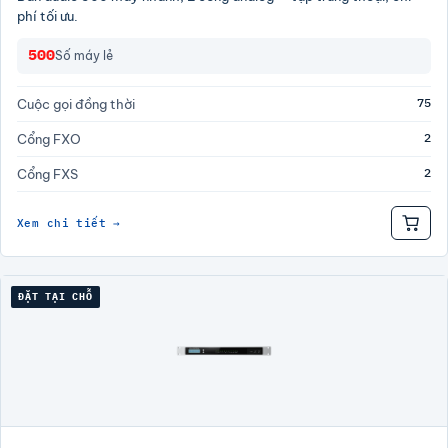
phí tối ưu.
500
Số máy lẻ
75
Cuộc gọi đồng thời
2
Cổng FXO
2
Cổng FXS
Xem chi tiết →
ĐẶT TẠI CHỖ