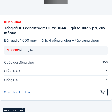
UCM6304A
Tổng đài IP Grandstream UCM6304A — gói tối ưu chi phí, quy
mô vừa
Bản audio 1.000 máy nhánh, 4 cổng analog — tập trung thoại.
1.000
Số máy lẻ
150
Cuộc gọi đồng thời
4
Cổng FXO
4
Cổng FXS
Xem chi tiết →
ĐẶT TẠI CHỖ