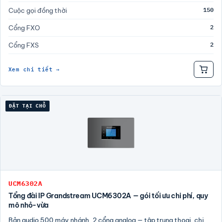
150
Cuộc gọi đồng thời
2
Cổng FXO
2
Cổng FXS
Xem chi tiết →
ĐẶT TẠI CHỖ
UCM6302A
Tổng đài IP Grandstream UCM6302A — gói tối ưu chi phí, quy
mô nhỏ-vừa
Bản audio 500 máy nhánh, 2 cổng analog — tập trung thoại, chi