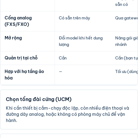
sẵn có
Cổng analog
Có sẵn trên máy
Qua gatewa
(FXS/FXO)
Mở rộng
Đổi model khi hết dung
Nâng gói gi
lượng
nhánh
Quản trị tại chỗ
Cần
Cần (bạn tự
Hợp với hạ tầng ảo
—
Tối ưu (dùn
hóa
Chọn tổng đài cứng (UCM)
Khi cần thiết bị cắm-chạy độc lập, còn nhiều điện thoại và
đường dây analog, hoặc không có phòng máy chủ để vận
hành.