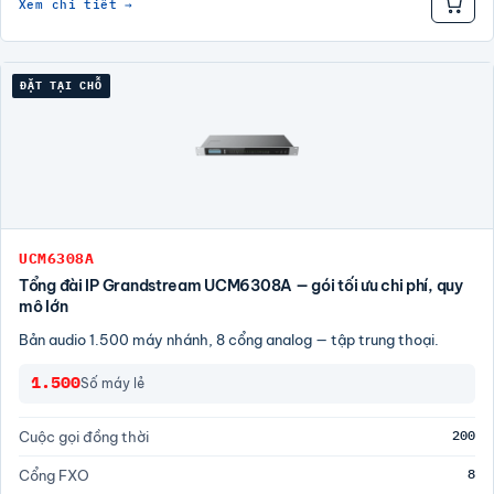
Xem chi tiết →
ĐẶT TẠI CHỖ
UCM6308A
Tổng đài IP Grandstream UCM6308A — gói tối ưu chi phí, quy
mô lớn
Bản audio 1.500 máy nhánh, 8 cổng analog — tập trung thoại.
1.500
Số máy lẻ
200
Cuộc gọi đồng thời
8
Cổng FXO