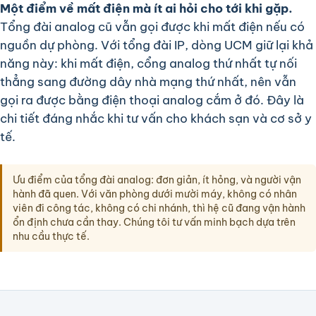
Một điểm về mất điện mà ít ai hỏi cho tới khi gặp.
Tổng đài analog cũ vẫn gọi được khi mất điện nếu có
nguồn dự phòng. Với tổng đài IP, dòng UCM giữ lại khả
năng này: khi mất điện, cổng analog thứ nhất tự nối
thẳng sang đường dây nhà mạng thứ nhất, nên vẫn
gọi ra được bằng điện thoại analog cắm ở đó. Đây là
chi tiết đáng nhắc khi tư vấn cho khách sạn và cơ sở y
tế.
Ưu điểm của tổng đài analog: đơn giản, ít hỏng, và người vận
hành đã quen. Với văn phòng dưới mười máy, không có nhân
viên đi công tác, không có chi nhánh, thì hệ cũ đang vận hành
ổn định chưa cần thay. Chúng tôi tư vấn minh bạch dựa trên
nhu cầu thực tế.