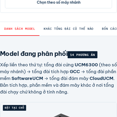
Chọn theo số máy nhánh
DANH SÁCH MODEL
KHÁC TỔNG ĐÀI CŨ THẾ NÀO
BỐN CÁC
Model đang phân phối
14 PHƯƠNG ÁN
Xếp liền theo thứ tự: tổng đài cứng
UCM6300
(theo số
máy nhánh) → tổng đài tích hợp
GCC
→ tổng đài phần
mềm
SoftwareUCM
→ tổng đài đám mây
CloudUCM
.
Bản tích hợp, phần mềm và đám mây khác ở nơi tổng
đài chạy chứ không ở tính năng.
ĐẶT TẠI CHỖ