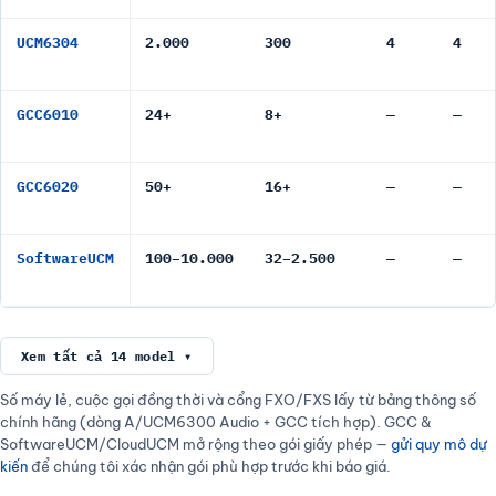
UCM6304
2.000
300
4
4
GCC6010
24+
8+
—
—
GCC6020
50+
16+
—
—
SoftwareUCM
100–10.000
32–2.500
—
—
Xem tất cả 14 model ▾
Số máy lẻ, cuộc gọi đồng thời và cổng FXO/FXS lấy từ bảng thông số
chính hãng (dòng A/UCM6300 Audio + GCC tích hợp). GCC &
SoftwareUCM/CloudUCM mở rộng theo gói giấy phép —
gửi quy mô dự
kiến
để chúng tôi xác nhận gói phù hợp trước khi báo giá.