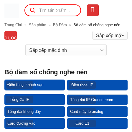
Bỏ
Tìm
kiếm
qua
sản
phẩm
nội
Trang Chủ
»
Sản phẩm
»
Bộ Đàm
»
Bộ đàm số chống nghe nén
dung
LỌC
Bộ đàm số chống nghe nén
Điện thoại khách sạn
Điện thoại IP
Tổng đài IP
Tổng đài IP Grandstream
Tổng đài không dây
Card máy lẻ analog
Card đường vào
Card E1