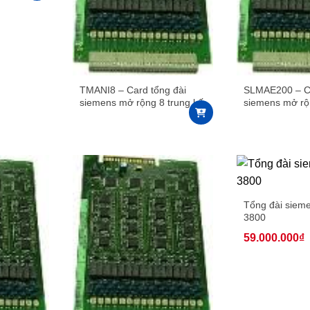
TMANI8 – Card tổng đài
SLMAE200 – Ca
siemens mở rộng 8 trung kế
siemens mở rộ
cho hipath 3800
cho hipath 380
Tổng đài sieme
3800
59.000.000
₫