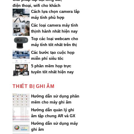
điện thoại, wifi cho khách
sạn
Cách lựa chọn camera lắp
máy tính phù hợp
Các loại camera máy tính
thịnh hành nhất hiện nay
Top các loại webcam cho
máy tính tốt nhất trên thị
trường
Các bước tạo cuộc họp
miễn phí siêu tốc
5 phần mềm họp trực
tuyến tốt nhất hiện nay
THIẾT BỊ GHI ÂM
Hướng dẫn sử dụng phần
mềm cho máy ghi âm
AR200…AR3200
Hướng dẫn quản lý ghi
âm tập chung AR và GX
qua Web
Hướng dẫn sử dụng máy
ghi âm