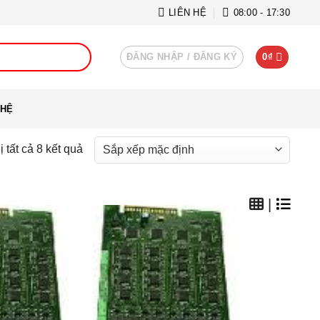
LIÊN HỆ
08:00 - 17:30
ĐĂNG NHẬP / ĐĂNG KÝ
0
₫
 HỆ
ị tất cả 8 kết quả
|