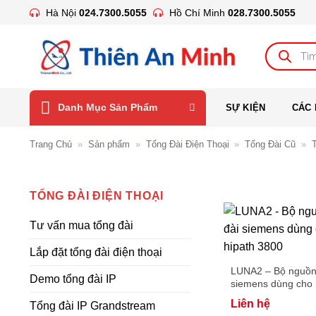
Bỏ
Hà Nội
024.7300.5055
Hồ Chí Minh
028.7300.5055
qua
nội
Tìm
kiếm
dung
sản
phẩm
Danh Mục Sản Phẩm
SỰ KIỆN
CÁC 
Trang Chủ
»
Sản phẩm
»
Tổng Đài Điện Thoại
»
Tổng Đài Cũ
»
TỔNG ĐÀI ĐIỆN THOẠI
Tư vấn mua tổng đài
Lắp đặt tổng đài điện thoại
LUNA2 – Bộ nguồn 
Demo tổng đài IP
siemens dùng cho 
3800
Liên hệ
Tổng đài IP Grandstream