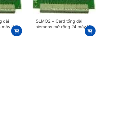
g đài
SLMO2 – Card tổng đài
 máy lẻ
siemens mở rộng 24 máy lẻ
số cho hipath 3800