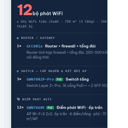
12
bộ phát WiFi
★
Gói WiFi tiêu chuẩn · 750 m² (3 tầng) · 100
thiết bị
▣ ROUTER / GATEWAY
1×
·
Router + firewall + tổng đài
GCC601x
Router tích hợp firewall + tổng đài, 200–500 kết
nối đồng thời
▤ SWITCH — CẤP NGUỒN & KẾT NỐI AP
3×
·
Switch tầng
GWN7802P-Pro
PoE
Switch Layer 2+ Pro, 16 cổng PoE++ + 2 SFP 10G
📶 ĐIỂM PHÁT WIFI
12×
·
Điểm phát WiFi · ốp trần
GWN7660E
PoE
AP Wi-Fi 6 2x2, ốp trần · 4 điểm/tầng · phủ ~70
m²/AP