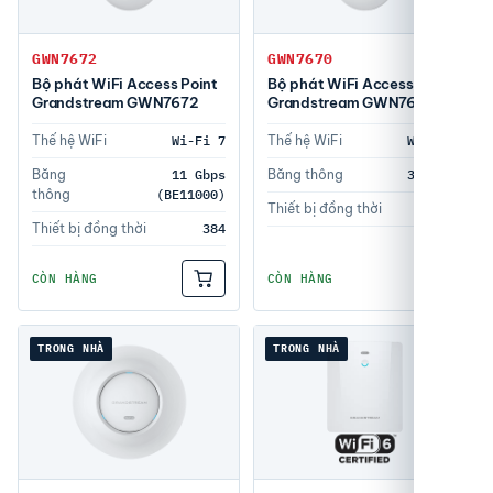
GWN7672
GWN7670
Bộ phát WiFi Access Point
Bộ phát WiFi Access Point
Grandstream GWN7672
Grandstream GWN7670
Thế hệ WiFi
Wi-Fi 7
Thế hệ WiFi
Wi-Fi 7
Băng
11 Gbps
Băng thông
3.6Gbps
thông
(BE11000)
Thiết bị đồng thời
256
Thiết bị đồng thời
384
CÒN HÀNG
CÒN HÀNG
TRONG NHÀ
TRONG NHÀ