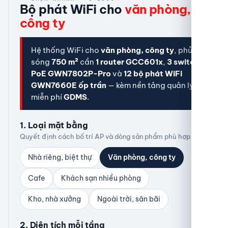
Bộ phát WiFi cho
văn phòng,
công ty
Hệ thống WiFi cho
văn phòng, công ty
, phủ
sóng
750 m²
cần
1 router GCC601x
,
3 switch
PoE GWN7802P-Pro
và
12 bộ phát WiFi
GWN7660E ốp trần
— kèm nền tảng quản lý
miễn phí
GDMS
.
1. Loại mặt bằng
Quyết định cách bố trí AP và dòng sản phẩm phù hợp.
Nhà riêng, biệt thự
Văn phòng, công ty
Cafe
Khách sạn nhiều phòng
Kho, nhà xưởng
Ngoài trời, sân bãi
2. Diện tích
mỗi tầng