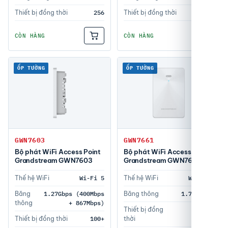
Thiết bị đồng thời
256
Thiết bị đồng thời
256
CÒN HÀNG
CÒN HÀNG
ỐP TƯỜNG
ỐP TƯỜNG
GWN7603
GWN7661
Bộ phát WiFi Access Point
Bộ phát WiFi Access Point
Grandstream GWN7603
Grandstream GWN7661
Thế hệ WiFi
Wi-Fi 5
Thế hệ WiFi
Wi-Fi 6
Băng
1.27Gbps (400Mbps
Băng thông
1.77 Gbps
thông
+ 867Mbps)
Thiết bị đồng
tối đa
Thiết bị đồng thời
100+
thời
500+