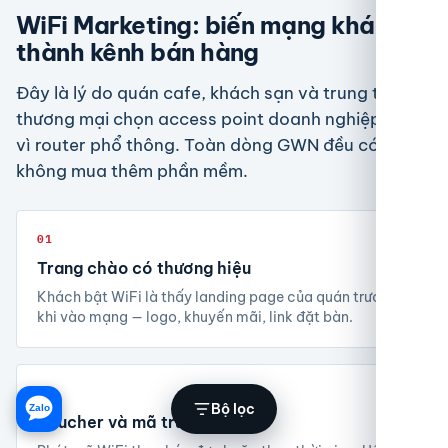
WiFi Marketing: biến mạng khách
thành kênh bán hàng
Đây là lý do quán cafe, khách sạn và trung tâm
thương mại chọn access point doanh nghiệp thay
vì router phổ thông. Toàn dòng GWN đều có sẵn,
không mua thêm phần mềm.
01
Trang chào có thương hiệu
Khách bật WiFi là thấy landing page của quán trước
khi vào mạng — logo, khuyến mãi, link đặt bàn.
02
Bộ lọc
Zalo
Voucher và mã truy cập