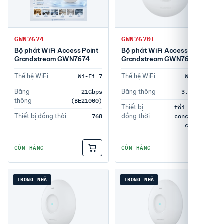
GWN7674
GWN7670E
Bộ phát WiFi Access Point
Bộ phát WiFi Access Point
Grandstream GWN7674
Grandstream GWN7670E
Thế hệ WiFi
Wi-Fi 7
Thế hệ WiFi
Wi-Fi 7
Băng
21Gbps
Băng thông
3.6 Gbps
thông
(BE21000)
Thiết bị
tối đa 512
Thiết bị đồng thời
768
đồng thời
concurrent
clients
CÒN HÀNG
CÒN HÀNG
TRONG NHÀ
TRONG NHÀ