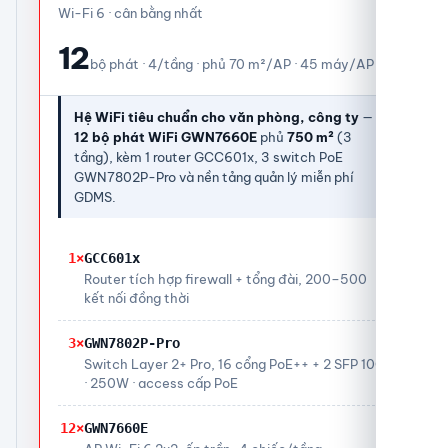
Wi-Fi 6 · cân bằng nhất
12
bộ phát · 4/tầng · phủ 70 m²/AP · 45 máy/AP
Hệ WiFi tiêu chuẩn cho văn phòng, công ty
—
12 bộ phát WiFi GWN7660E
phủ
750 m²
(3
tầng), kèm 1 router GCC601x, 3 switch PoE
GWN7802P-Pro và nền tảng quản lý miễn phí
GDMS.
1×
GCC601x
Router tích hợp firewall + tổng đài, 200–500
kết nối đồng thời
3×
GWN7802P-Pro
Switch Layer 2+ Pro, 16 cổng PoE++ + 2 SFP 10G
· 250W · access cấp PoE
12×
GWN7660E