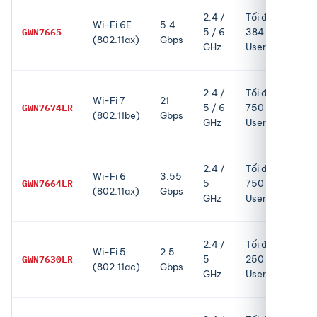
Tối
2.4 /
Tối đa
Wi-Fi 6E
5.4
đa
GWN7665
5 / 6
384
(802.11ax)
Gbps
175
GHz
User
m
Tối
2.4 /
Tối đa
Wi-Fi 7
21
đa
GWN7674LR
5 / 6
750
(802.11be)
Gbps
35
GHz
User
m
Tối
2.4 /
Tối đa
Wi-Fi 6
3.55
đa
GWN7664LR
5
750
(802.11ax)
Gbps
30
GHz
User
m
Tối
2.4 /
Tối đa
Wi-Fi 5
2.5
đa
GWN7630LR
5
250
(802.11ac)
Gbps
30
GHz
User
m
Tối