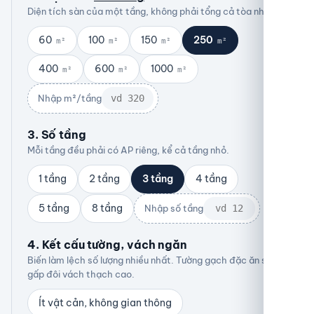
Diện tích sàn của một tầng, không phải tổng cả tòa nhà.
60
100
150
250
m²
m²
m²
m²
400
600
1000
m²
m²
m²
Nhập m²/tầng
3. Số tầng
Mỗi tầng đều phải có AP riêng, kể cả tầng nhỏ.
1 tầng
2 tầng
3 tầng
4 tầng
5 tầng
8 tầng
Nhập số tầng
4. Kết cấu tường, vách ngăn
Biến làm lệch số lượng nhiều nhất. Tường gạch đặc ăn sóng
gấp đôi vách thạch cao.
Ít vật cản, không gian thông