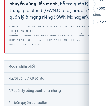
chuyển vùng liền mạch
, hỗ trợ quản lý tập
>500
trung qua cloud (GWN.Cloud) hoặc tự
CỔNG
quản lý ở mạng riêng (GWN Manager).
Có c
CẬP NHẬT 24.07.2026 · BIÊN SOẠN: PHÒNG KỸ THUẬT
THIÊN AN MINH
NGUỒN: TRANG SẢN PHẨM GWN SERIES · CHUẨN: IEEE
802.11AX (WI-FI 6), 802.11BE (WI-FI 7),
802.3AF/AT (POE)
34
Model phân phối
750+
Người dùng / AP tối đa
50
AP quản lý bằng controller nhúng
0 đ
Phí bản quyền controller