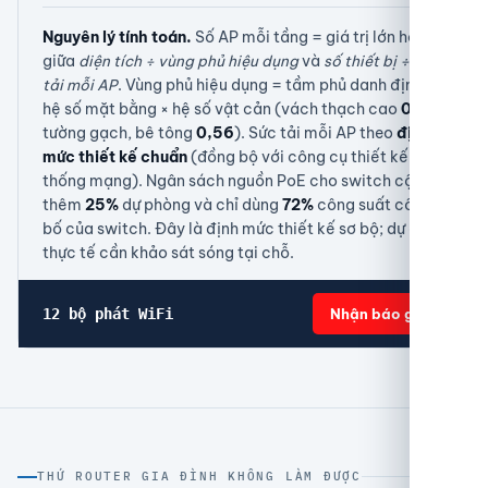
Nguyên lý tính toán.
Số AP mỗi tầng = giá trị lớn hơn
giữa
diện tích ÷ vùng phủ hiệu dụng
và
số thiết bị ÷ sức
tải mỗi AP
. Vùng phủ hiệu dụng = tầm phủ danh định ×
hệ số mặt bằng × hệ số vật cản (vách thạch cao
0,78
;
tường gạch, bê tông
0,56
). Sức tải mỗi AP theo
định
mức thiết kế chuẩn
(đồng bộ với công cụ thiết kế hệ
thống mạng). Ngân sách nguồn PoE cho switch cộng
thêm
25%
dự phòng và chỉ dùng
72%
công suất công
bố của switch. Đây là định mức thiết kế sơ bộ; dự án
thực tế cần khảo sát sóng tại chỗ.
12 bộ phát WiFi
Nhận báo giá
THỨ ROUTER GIA ĐÌNH KHÔNG LÀM ĐƯỢC