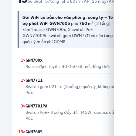
bộ phát · 5/tầng · phủ 60 m²/AP · 25 máy/AP
Gói WiFi cơ bản cho văn phòng, công ty
—
15
bộ phát WiFi GWN7605
phủ
750 m²
(3 tầng),
kèm 1 router GWN700x, 3 switch PoE
GWN7701PA, switch gom GWN7711 và nền tảng
quản lý miễn phí GDMS.
1×
GWN700x
Router định tuyến, 40–150 kết nối đồng thời
1×
GWN7711
Switch gom L2 Lite (8 cổng) · quản lý, không cấp
PoE
3×
GWN7701PA
Switch PoE+ 8 cổng đầy đủ · 145W · access cấp
PoE
15×
GWN7605