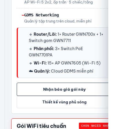
AP Wi-Fi 5 2x2, ốp trần · 5 chiếc/tầng
—
GDMS Networking
Quản lý tập trung trên cloud, miễn phí
🔹
Router/Lõi:
1× Router GWN700x + 1×
Switch gom GWN7711
🔹
Phân phối:
3× Switch PoE
GWN7701PA
🔹
Wi-Fi:
15× AP GWN7605 (Wi-Fi 5)
☁️
Quản lý:
Cloud GDMS miễn phí
Nhận báo giá gói này
Thiết kế vùng phủ sóng
Gói WiFi tiêu chuẩn
CHỌN NHIỀU NHẤT