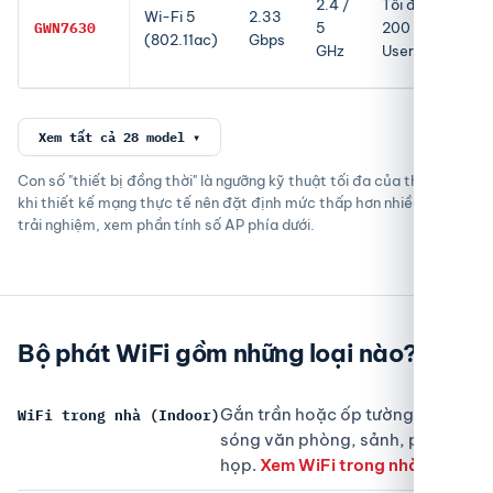
2.4 /
Tối đa
Wi-Fi 5
2.33
đa
GWN7630
5
200
(802.11ac)
Gbps
175
GHz
User
m
Xem tất cả 28 model ▾
Con số "thiết bị đồng thời" là ngưỡng kỹ thuật tối đa của thiết bị —
khi thiết kế mạng thực tế nên đặt định mức thấp hơn nhiều để giữ
trải nghiệm, xem phần tính số AP phía dưới.
Bộ phát WiFi gồm những loại nào?
Gắn trần hoặc ốp tường, phủ
WiFi trong nhà (Indoor)
sóng văn phòng, sảnh, phòng
họp.
Xem WiFi trong nhà →