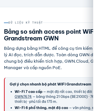
DỮ LIỆU KỸ THUẬT
Bảng so sánh access point WiFi
Grandstream GWN
Bảng dựng bằng HTML để công cụ tìm kiếm và trợ
lý AI đọc, trích dẫn được. Toàn dòng GWN dùng
chung bộ điều khiển tích hợp, GWN.Cloud, GWN
Manager và cấp nguồn PoE.
Gợi ý chọn nhanh bộ phát WiFi Grandstream
Wi-Fi 7 cao cấp
— mật độ rất cao, thiết bị đời mới:
GWN7674
— băng thông 21 Gbps (BE21000) · 768
thiết bị · phủ tối đa 175 m.
Wi-Fi 6 phổ thông, mật độ cao
— văn phòng, sảnh