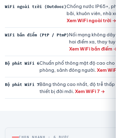
Chống nước IP65+, phủ sân
WiFi ngoài trời (Outdoor)
bãi, khuôn viên, nhà xưởng.
Xem WiFi ngoài trời →
Nối mạng không dây giữa
WiFi bắn điểm (PtP / PtmP)
hai điểm xa, thay tuyến cáp.
Xem WiFi bắn điểm →
Chuẩn phổ thông mật độ cao cho văn
Bộ phát WiFi 6
phòng, sảnh đông người.
Xem WiFi 6 →
Băng thông cao nhất, độ trễ thấp cho
Bộ phát WiFi 7
thiết bị đời mới.
Xem WiFi 7 →
CHỌN NHANH · 6 BƯỚC