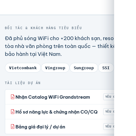
ĐỐI TÁC & KHÁCH HÀNG TIÊU BIỂU
Đã phủ sóng WiFi cho +200 khách sạn, resort và
tòa nhà văn phòng trên toàn quốc — thiết kế và
bảo hành tại Việt Nam.
Vietcombank
Vingroup
Sungroup
SSI
TÀI LIỆU DỰ ÁN
Nhận Catalog WiFi Grandstream
YÊU CẦU
Hồ sơ năng lực & chứng nhận CO/CQ
YÊU CẦU
Bảng giá đại lý / dự án
YÊU CẦU