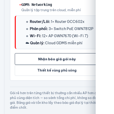
—
GDMS Networking
Quản lý tập trung trên cloud, miễn phí
🔹
Router/Lõi:
1× Router GCC602x
🔹
Phân phối:
3× Switch PoE GWN7812P
🔹
Wi-Fi:
12× AP GWN7670 (Wi-Fi 7)
☁️
Quản lý:
Cloud GDMS miễn phí
Nhận báo giá gói này
Thiết kế vùng phủ sóng
Gói rẻ hơn trên từng thiết bị thường cần nhiều AP hơn để
phủ cùng diện tích — so sánh tổng chi phí, không so đơn
giá. Bảng giá và tồn kho lấy theo báo giá đại lý tại thời
điểm chốt.