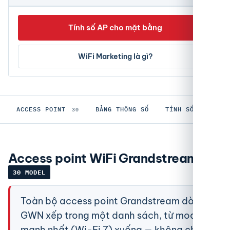
Tính số AP cho mặt bằng
WiFi Marketing là gì?
ACCESS POINT
BẢNG THÔNG SỐ
TÍNH SỐ AP
W
30
Access point WiFi Grandstream
30 MODEL
Toàn bộ access point Grandstream dòng
GWN xếp trong một danh sách, từ model
mạnh nhất (Wi-Fi 7) xuống — không chia