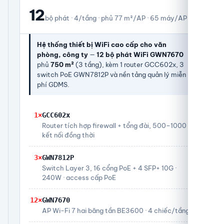
12
bộ phát · 4/tầng · phủ 77 m²/AP · 65 máy/AP
Hệ thống thiết bị WiFi cao cấp cho văn
phòng, công ty
—
12 bộ phát WiFi GWN7670
phủ
750 m²
(3 tầng), kèm 1 router GCC602x, 3
switch PoE GWN7812P và nền tảng quản lý miễn
phí GDMS.
1×
GCC602x
Router tích hợp firewall + tổng đài, 500–1000
kết nối đồng thời
3×
GWN7812P
Switch Layer 3, 16 cổng PoE + 4 SFP+ 10G ·
240W · access cấp PoE
12×
GWN7670
AP Wi-Fi 7 hai băng tần BE3600 · 4 chiếc/tầng