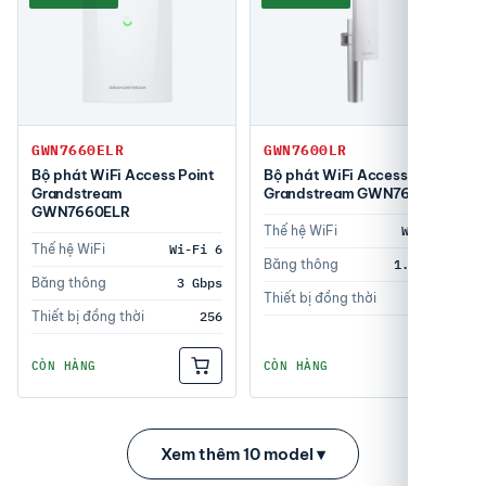
GWN7660ELR
GWN7600LR
Bộ phát WiFi Access Point
Bộ phát WiFi Access Point
Grandstream
Grandstream GWN7600LR
GWN7660ELR
Thế hệ WiFi
Wi-Fi 5
Thế hệ WiFi
Wi-Fi 6
Băng thông
1.27Gbps
Băng thông
3 Gbps
Thiết bị đồng thời
450+
Thiết bị đồng thời
256
CÒN HÀNG
CÒN HÀNG
Xem thêm 10 model ▾