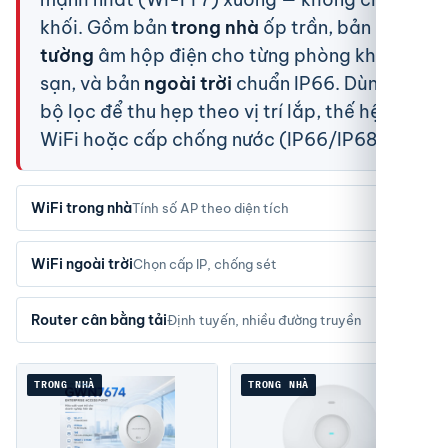
khối. Gồm bản
trong nhà
ốp trần, bản
ốp
tường
âm hộp điện cho từng phòng khách
sạn, và bản
ngoài trời
chuẩn IP66. Dùng
bộ lọc để thu hẹp theo vị trí lắp, thế hệ
WiFi hoặc cấp chống nước (IP66/IP68).
›
WiFi trong nhà
Tính số AP theo diện tích
›
WiFi ngoài trời
Chọn cấp IP, chống sét
›
Router cân bằng tải
Định tuyến, nhiều đường truyền
TRONG NHÀ
TRONG NHÀ