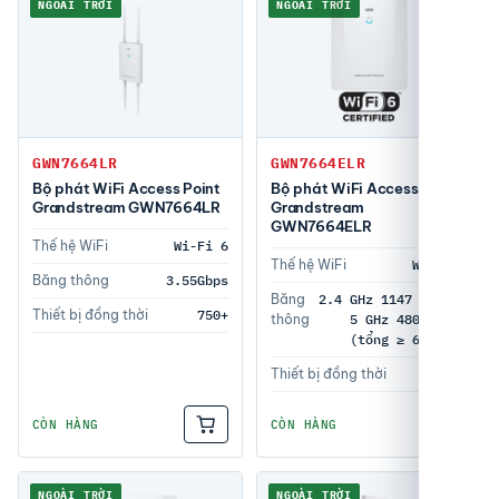
NGOÀI TRỜI
NGOÀI TRỜI
GWN7664LR
GWN7664ELR
Bộ phát WiFi Access Point
Bộ phát WiFi Access Point
Grandstream GWN7664LR
Grandstream
GWN7664ELR
Thế hệ WiFi
Wi-Fi 6
Thế hệ WiFi
Wi-Fi 6
Băng thông
3.55Gbps
Băng
2.4 GHz 1147 Mbps +
Thiết bị đồng thời
750+
thông
5 GHz 4804 Mbps
(tổng ≥ 6 Gbps)
Thiết bị đồng thời
≥ 512
CÒN HÀNG
CÒN HÀNG
NGOÀI TRỜI
NGOÀI TRỜI