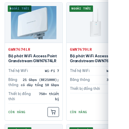
NGOÀI TRỜI
NGOÀI TRỜI
GWN7674LR
GWN7670LR
Bộ phát WiFi Access Point
Bộ phát WiFi Access Point
Grandstream GWN7674LR
Grandstream GWN7670LR
Thế hệ WiFi
Wi-Fi 7
Thế hệ WiFi
Wi-Fi 7
Băng
21 Gbps (BE21000);
Băng thông
3.6Gbps
thông
có dây tổng 10 Gbps
Thiết bị đồng thời
256
Thiết bị đồng
750+ thiết
thời
bị
CÒN HÀNG
CÒN HÀNG