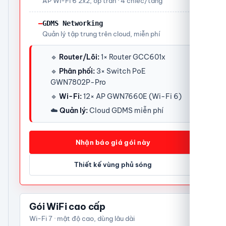
AP Wi-Fi 6 2x2, ốp trần · 4 chiếc/tầng
—
GDMS Networking
Quản lý tập trung trên cloud, miễn phí
🔹
Router/Lõi:
1× Router GCC601x
🔹
Phân phối:
3× Switch PoE
GWN7802P-Pro
🔹
Wi-Fi:
12× AP GWN7660E (Wi-Fi 6)
☁️
Quản lý:
Cloud GDMS miễn phí
Nhận báo giá gói này
Thiết kế vùng phủ sóng
Gói WiFi cao cấp
Wi-Fi 7 · mật độ cao, dùng lâu dài