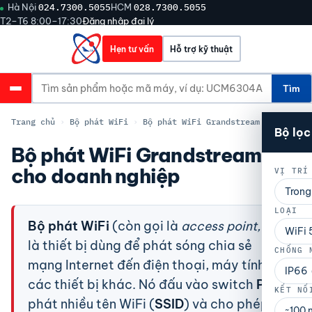
Hà Nội
024.7300.5055
HCM
028.7300.5055
T2–T6 8:00–17:30
Đăng nhập đại lý
Hẹn tư vấn
Hỗ trợ kỹ thuật
Tìm
Trang chủ
›
Bộ phát WiFi
›
Bộ phát WiFi Grandstream
Bộ lọ
Bộ phát WiFi Grandstream
cho doanh nghiệp
VỊ TRÍ
Trong
LOẠI
Bộ phát WiFi
(còn gọi là
access point, AP
)
WiFi 
là thiết bị dùng để phát sóng chia sẻ
CHỐNG 
mạng Internet đến điện thoại, máy tính và
IP66
các thiết bị khác. Nó đấu vào switch
PoE
,
KẾT NỐ
phát nhiều tên WiFi (
SSID
) và cho phép
~100