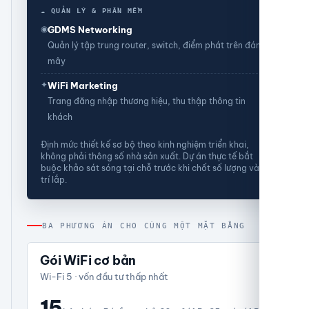
☁ QUẢN LÝ & PHẦN MỀM
◉
GDMS Networking
Quản lý tập trung router, switch, điểm phát trên đám
mây
✦
WiFi Marketing
Trang đăng nhập thương hiệu, thu thập thông tin
khách
Định mức thiết kế sơ bộ theo kinh nghiệm triển khai,
không phải thông số nhà sản xuất. Dự án thực tế bắt
buộc khảo sát sóng tại chỗ trước khi chốt số lượng và vị
trí lắp.
BA PHƯƠNG ÁN CHO CÙNG MỘT MẶT BẰNG
Gói WiFi cơ bản
Wi-Fi 5 · vốn đầu tư thấp nhất
15