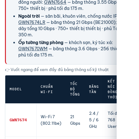
đông người:
GWN7664
— băng thông 3.55 Gbps ·
750+ thiết bị · phủ tối đa 175 m.
Ngoài trời
— sân bãi, khuôn viên, chống nước IP68:
GWN7674LR
— băng thông 21 Gbps (BE21000); có
dây tổng 10 Gbps · 750+ thiết bị thiết bị · phủ Tới
350 m.
Ốp tường từng phòng
— khách sạn, ký túc xá:
GWN7670WM
— băng thông 3.6 Gbps · 256 thiết bị ·
phủ tối đa 175 m.
👉 Vuốt ngang để xem đầy đủ bảng thông số kỹ thuật
KẾT
TỐC
CHUẨN
BĂNG
NỐI
VÙN
MODEL
ĐỘ
WI-FI
TẦN
ĐỒNG
PHỦ
TỔNG
THỜI
Bảng so sánh 28 model bộ phát WiFi Grandstream GWN — theo t
Tối
2.4 /
Tối đa
Wi-Fi 7
21
đa
GWN7674
5 / 6
768
(802.11be)
Gbps
175
GHz
User
m