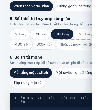
Vách thạch cao, kính
Tường gạch, bê tông
5. Số thiết bị truy cập cùng lúc
Tính cho cả tòa nhà. Đếm thiết bị chứ không đếm người.
~20
~50
~100
~200
máy
máy
máy
máy
~400
800+
Nhập số máy
máy
máy
6. Bố trí tủ mạng
Ảnh hưởng trực tiếp tới số switch và chi phí đi cáp trục.
Mỗi tầng một switch
Một switch cho 2 tầng
Tập trung một tủ
⚙ CẤU HÌNH CHI TIẾT — GÓI WIFI TIÊU
CHUẨN