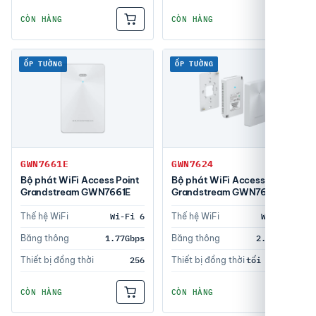
CÒN HÀNG
CÒN HÀNG
ỐP TƯỜNG
ỐP TƯỜNG
GWN7661E
GWN7624
Bộ phát WiFi Access Point
Bộ phát WiFi Access Point
Grandstream GWN7661E
Grandstream GWN7624
Thế hệ WiFi
Wi-Fi 6
Thế hệ WiFi
Wi-Fi 5
Băng thông
1.77Gbps
Băng thông
2.03Gbps
Thiết bị đồng thời
256
Thiết bị đồng thời
tối đa 200
CÒN HÀNG
CÒN HÀNG