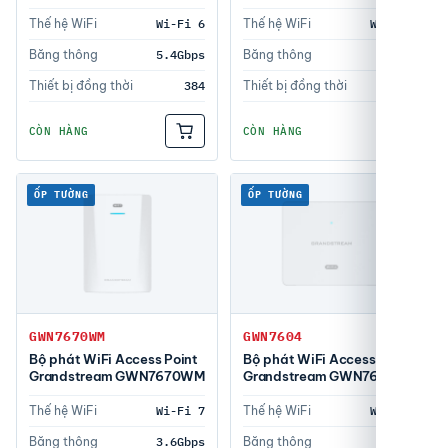
Thế hệ WiFi
Wi-Fi 6
Thế hệ WiFi
Wi-Fi 6
Băng thông
5.4Gbps
Băng thông
3Gbps
Thiết bị đồng thời
384
Thiết bị đồng thời
256
CÒN HÀNG
CÒN HÀNG
ỐP TƯỜNG
ỐP TƯỜNG
GWN7670WM
GWN7604
Bộ phát WiFi Access Point
Bộ phát WiFi Access Point
Grandstream GWN7670WM
Grandstream GWN7604
Thế hệ WiFi
Wi-Fi 7
Thế hệ WiFi
Wi-Fi 6
Băng thông
3.6Gbps
Băng thông
3Gbps