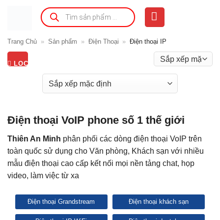
Bỏ
Tìm
kiếm
qua
sản
phẩm
nội
Trang Chủ
»
Sản phẩm
»
Điện Thoại
»
Điện thoại IP
dung
LỌC
Điện thoại VoIP phone số 1 thế giới
Thiên An Minh
phân phối các dòng điện thoại VoIP trên
toàn quốc sử dụng cho Văn phòng, Khách sạn với nhiều
mẫu điện thoại cao cấp kết nối mọi nền tảng chat, họp
video, làm việc từ xa
Điện thoại Grandstream
Điện thoại khách sạn