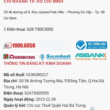
CHI NHÁNH TP. HỒ CHÍ MINH
Số 46 đường số 9, Khu cityland Park Hills – Phường Gò Vấp – Tp. Hồ
Chí Minh
Điện thoại: 028 7300.5055
THÔNG TIN ĐĂNG KÝ KINH DOANH
Mã số thuế:
0106380217
Địa chỉ:
Số 56 đường Tương Mai, P.Đồng Tâm, Q Hai Bà
Trưng, Hà Nội
Điện thoại
: 02473005055
Ngày hoạt động:
2013-11-29
Quản lý bởi:
Chi cục Thuế Quận Hai Bà Trưng