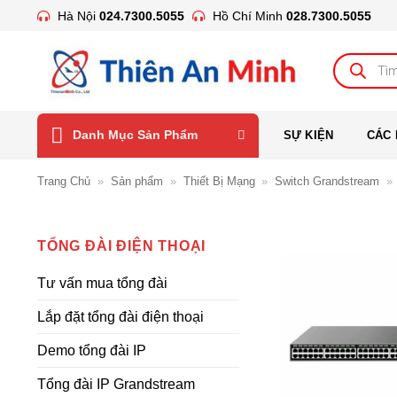
Bỏ
Hà Nội
024.7300.5055
Hồ Chí Minh
028.7300.5055
qua
nội
Tìm
kiếm
dung
sản
phẩm
Danh Mục Sản Phẩm
SỰ KIỆN
CÁC 
Trang Chủ
»
Sản phẩm
»
Thiết Bị Mạng
»
Switch Grandstream
»
TỔNG ĐÀI ĐIỆN THOẠI
Tư vấn mua tổng đài
Lắp đặt tổng đài điện thoại
Demo tổng đài IP
Tổng đài IP Grandstream