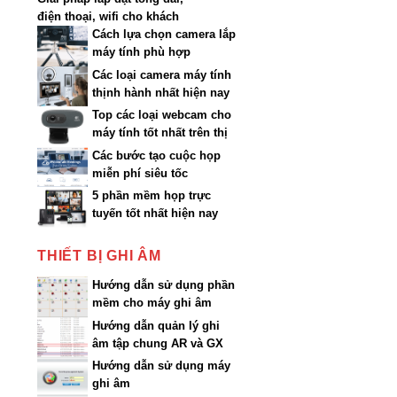
điện thoại, wifi cho khách
sạn
Cách lựa chọn camera lắp
máy tính phù hợp
Các loại camera máy tính
thịnh hành nhất hiện nay
Top các loại webcam cho
máy tính tốt nhất trên thị
trường
Các bước tạo cuộc họp
miễn phí siêu tốc
5 phần mềm họp trực
tuyến tốt nhất hiện nay
THIẾT BỊ GHI ÂM
Hướng dẫn sử dụng phần
mềm cho máy ghi âm
AR200…AR3200
Hướng dẫn quản lý ghi
âm tập chung AR và GX
qua Web
Hướng dẫn sử dụng máy
ghi âm