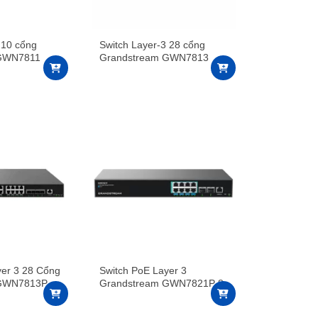
 10 cổng
Switch Layer-3 28 cổng
 GWN7811
Grandstream GWN7813
yer 3 28 Cổng
Switch PoE Layer 3
 GWN7813P
Grandstream GWN7821P 8
cổng 2.5GbE, 2 cổng SFP+