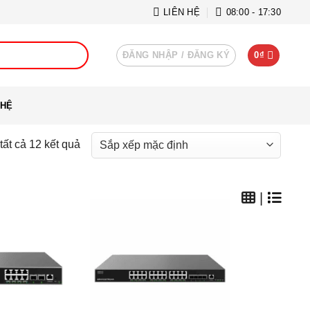
LIÊN HỆ
08:00 - 17:30
ĐĂNG NHẬP / ĐĂNG KÝ
0
₫
 HỆ
 tất cả 12 kết quả
|