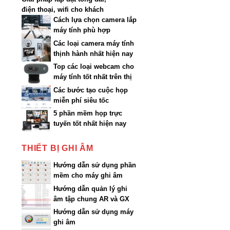
điện thoại, wifi cho khách
sạn
Cách lựa chọn camera lắp
máy tính phù hợp
Các loại camera máy tính
thịnh hành nhất hiện nay
Top các loại webcam cho
máy tính tốt nhất trên thị
trường
Các bước tạo cuộc họp
miễn phí siêu tốc
5 phần mềm họp trực
tuyến tốt nhất hiện nay
THIẾT BỊ GHI ÂM
Hướng dẫn sử dụng phần
mềm cho máy ghi âm
AR200…AR3200
Hướng dẫn quản lý ghi
âm tập chung AR và GX
qua Web
Hướng dẫn sử dụng máy
ghi âm