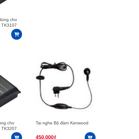
dùng cho
à TK3107
mA
ùng cho
Tai nghe Bộ đàm Kenwood
à TK3207
mA
450.000
₫