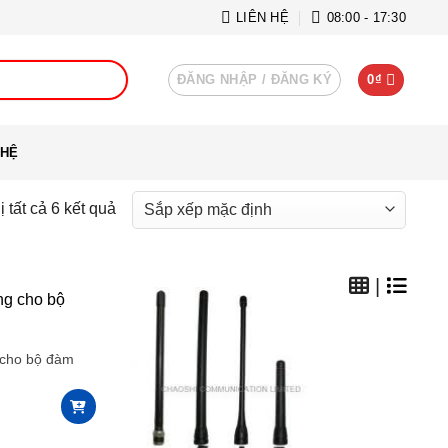
LIÊN HỆ
08:00 - 17:30
ĐĂNG NHẬP / ĐĂNG KÝ
0
₫
 HỆ
ị tất cả 6 kết quả
|
 cho bộ đàm