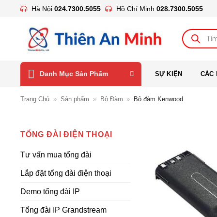
Bỏ
Hà Nội
024.7300.5055
Hồ Chí Minh
028.7300.5055
qua
nội
Tìm
kiếm
dung
sản
phẩm
Danh Mục Sản Phẩm
SỰ KIỆN
CÁC 
Trang Chủ
»
Sản phẩm
»
Bộ Đàm
»
Bộ đàm Kenwood
TỔNG ĐÀI ĐIỆN THOẠI
Tư vấn mua tổng đài
Lắp đặt tổng đài điện thoại
Demo tổng đài IP
Tổng đài IP Grandstream