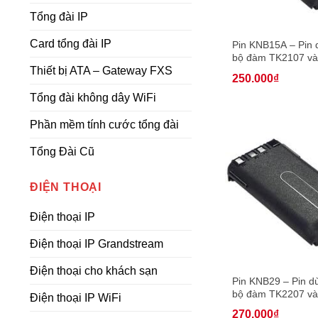
Tổng đài IP
Card tổng đài IP
Pin KNB15A – Pin 
bộ đàm TK2107 v
Thiết bị ATA – Gateway FXS
dung lượng 1.500
250.000
₫
Tổng đài không dây WiFi
Phần mềm tính cước tổng đài
Tổng Đài Cũ
ĐIỆN THOẠI
Điện thoại IP
Điện thoại IP Grandstream
Điện thoại cho khách sạn
Pin KNB29 – Pin d
bộ đàm TK2207 v
Điện thoại IP WiFi
dung lượng 1.500
270.000
₫