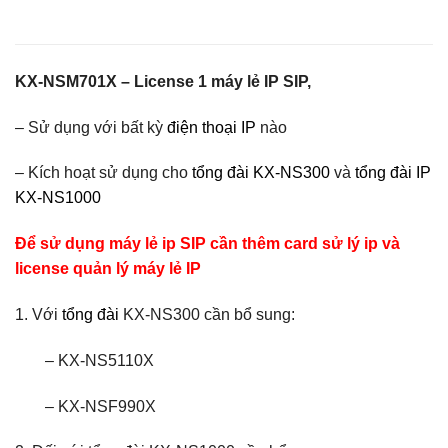
KX-NSM701X – License 1 máy lẻ IP SIP,
– Sử dụng với bất kỳ
điện thoại IP
nào
– Kích hoạt sử dụng cho
tổng đài KX-NS300
và
tổng đài IP
KX-NS1000
Để sử dụng máy lẻ ip SIP cần thêm card sử lý ip và
license quản lý máy lẻ IP
1. Với
tổng đài
KX-NS300 cần bổ sung:
– KX-NS5110X
– KX-NSF990X