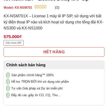
(1)
Model:
KX-NSM701
5
1
trên 5 dựa
KX-NSM701X – License 1 máy lẻ IP SIP, sử dụng với bất
trên
đánh
giá
kỳ điện thoại IP nào và kích hoạt sử dụng cho tổng đài KX-
NS300 và KX-NS1000
575.000
₫
Giá chưa VAT
HẾT HÀNG
Chính sách bán hàng
Sản phẩm chính hãng™ 100%
Hỗ trợ TRỌN ĐỜI khi sử dụng sản phẩm
Tư vấn Giải pháp và Dự án miễn phí
Đẩy đủ các giấy tờ CO, CQ, Thư...