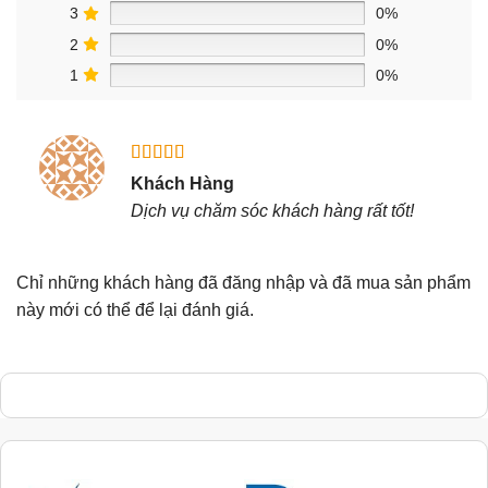
3
0%
2
0%
1
0%
Được xếp
Khách Hàng
hạng
5
5
Dịch vụ chăm sóc khách hàng rất tốt!
sao
Chỉ những khách hàng đã đăng nhập và đã mua sản phẩm
này mới có thể để lại đánh giá.