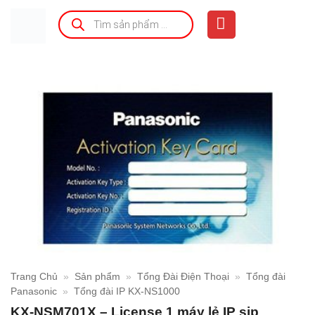
Bỏ
Tìm
kiếm
qua
sản
phẩm
nội
dung
Trang Chủ
»
Sản phẩm
»
Tổng Đài Điện Thoại
»
Tổng đài
Panasonic
»
Tổng đài IP KX-NS1000
KX-NSM701X – License 1 máy lẻ IP sip