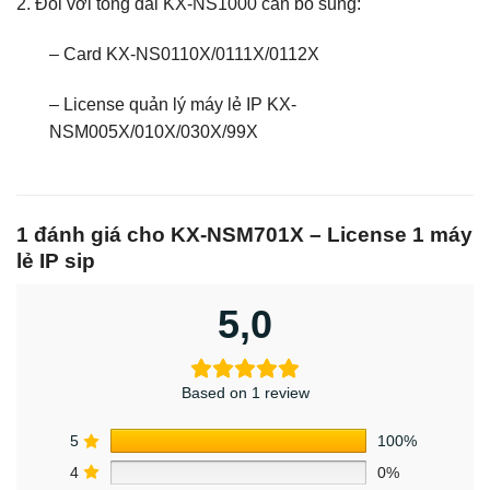
2. Đối với tổng đài KX-NS1000 cần bổ sung:
– Card KX-NS0110X/0111X/0112X
– License quản lý máy lẻ IP KX-
NSM005X/010X/030X/99X
1 đánh giá cho
KX-NSM701X – License 1 máy
lẻ IP sip
5,0
Based on 1 review
5
100%
4
0%