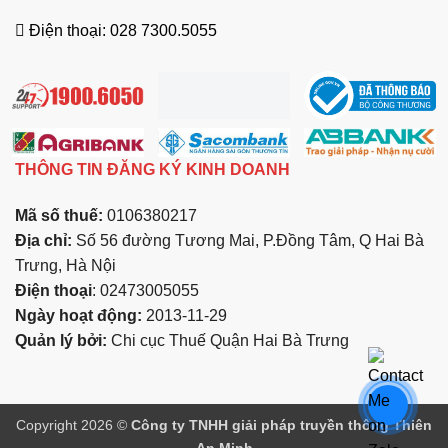
Điện thoại: 028 7300.5055
THÔNG TIN ĐĂNG KÝ KINH DOANH
Mã số thuế:
0106380217
Địa chỉ:
Số 56 đường Tương Mai, P.Đồng Tâm, Q Hai Bà
Trưng, Hà Nội
Điện thoại
: 02473005055
Ngày hoạt động:
2013-11-29
Quản lý bởi:
Chi cục Thuế Quận Hai Bà Trưng
Copyright 2026 ©
Công ty TNHH giải pháp truyền thông Thiên