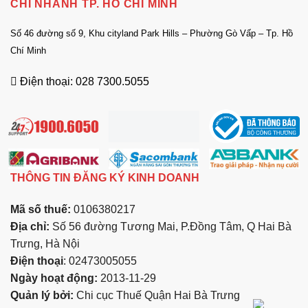
CHI NHÁNH TP. HỒ CHÍ MINH
Số 46 đường số 9, Khu cityland Park Hills – Phường Gò Vấp – Tp. Hồ
Chí Minh
Điện thoại: 028 7300.5055
THÔNG TIN ĐĂNG KÝ KINH DOANH
Mã số thuế:
0106380217
Địa chỉ:
Số 56 đường Tương Mai, P.Đồng Tâm, Q Hai Bà
Trưng, Hà Nội
Điện thoại
: 02473005055
Ngày hoạt động:
2013-11-29
Quản lý bởi:
Chi cục Thuế Quận Hai Bà Trưng