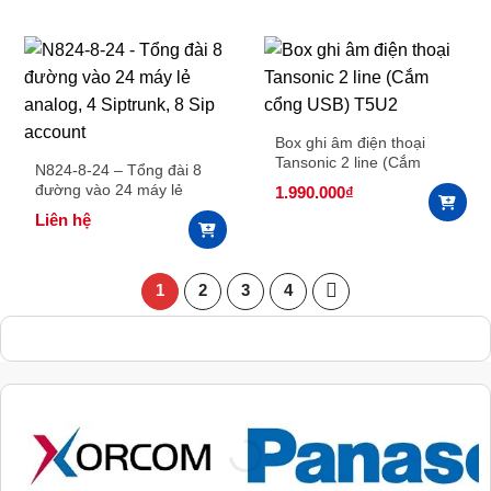
Box ghi âm điện thoại
Tansonic 2 line (Cắm
N824-8-24 – Tổng đài 8
cổng USB) T5U2
đường vào 24 máy lẻ
1.990.000
₫
analog, 4 Siptrunk, 8 Sip
Liên hệ
account
1
2
3
4