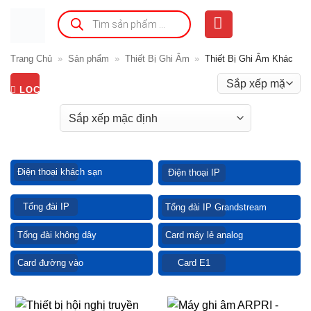
Bỏ
Tìm
kiếm
qua
sản
phẩm
nội
Trang Chủ
»
Sản phẩm
»
Thiết Bị Ghi Âm
»
Thiết Bị Ghi Âm Khác
dung
LỌC
Điện thoại khách sạn
Điện thoại IP
Tổng đài IP
Tổng đài IP Grandstream
Tổng đài không dây
Card máy lẻ analog
Card đường vào
Card E1