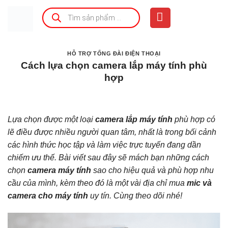
Bỏ
Tìm
kiếm
qua
sản
phẩm
nội
dung
HỖ TRỢ TỔNG ĐÀI ĐIỆN THOẠI
Cách lựa chọn camera lắp máy tính phù
hợp
Lựa chọn được một loại
camera lắp máy tính
phù hợp có
lẽ điều được nhiều người quan tâm, nhất là trong bối cảnh
các hình thức học tập và làm việc trực tuyến đang dần
chiếm ưu thế. Bài viết sau đây sẽ mách bạn những cách
chọn
camera máy tính
sao cho hiệu quả và phù hợp nhu
cầu của mình, kèm theo đó là một vài địa chỉ mua
mic và
camera cho máy tính
uy tín. Cùng theo dõi nhé!