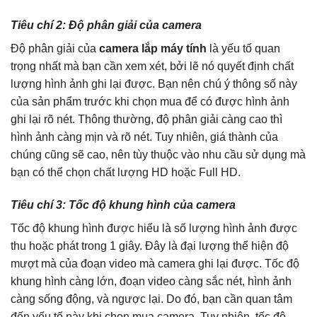
Tiêu chí 2: Độ phân giải của camera
Độ phân giải của
camera lắp máy tính
là yếu tố quan
trọng nhất mà bạn cần xem xét, bởi lẽ nó quyết định chất
lượng hình ảnh ghi lại được. Bạn nên chú ý thông số này
của sản phẩm trước khi chọn mua để có được hình ảnh
ghi lại rõ nét. Thông thường, độ phân giải càng cao thì
hình ảnh càng mịn và rõ nét. Tuy nhiên, giá thành của
chúng cũng sẽ cao, nên tùy thuộc vào nhu cầu sử dụng mà
bạn có thể chọn chất lượng HD hoặc Full HD.
Tiêu chí 3: Tốc độ khung hình của camera
Tốc độ khung hình được hiểu là số lượng hình ảnh được
thu hoặc phát trong 1 giây. Đây là đại lượng thể hiện độ
mượt mà của đoạn video mà camera ghi lại được. Tốc độ
khung hình càng lớn, đoạn video càng sắc nét, hình ảnh
càng sống động, và ngược lại. Do đó, bạn cần quan tâm
đến yếu tố này khi chọn mua camera. Tuy nhiên, tốc độ