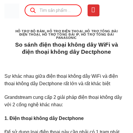
Bỏ
Tìm
kiếm
qua
sản
phẩm
nội
dung
HỖ TRỢ BỘ ĐÀM
,
HỖ TRỢ ĐIỆN THOẠI
,
HỖ TRỢ TỔNG ĐÀI
ĐIỆN THOẠI
,
HỖ TRỢ TỔNG ĐÀI IP
,
HỖ TRỢ TỔNG ĐÀI
PANASONIC
So sánh điện thoại không dây WiFi và
điện thoại không dây Dectphone
Sự khác nhau giữa điện thoại không dây WiFi và điện
thoại không dây Dectphone rất lớn và rất khác biệt
Grandstream cung cấp 2 giải pháp điện thoại không dây
với 2 cổng nghệ khác nhau:
1. Điện thoại không dây Dectphone
Để sử dụng loại điện thoại này cần phải có 1 trạm phát