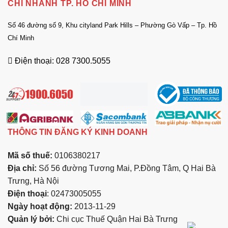
CHI NHÁNH TP. HỒ CHÍ MINH
Số 46 đường số 9, Khu cityland Park Hills – Phường Gò Vấp – Tp. Hồ
Chí Minh
Điện thoại: 028 7300.5055
THÔNG TIN ĐĂNG KÝ KINH DOANH
Mã số thuế:
0106380217
Địa chỉ:
Số 56 đường Tương Mai, P.Đồng Tâm, Q Hai Bà
Trưng, Hà Nội
Điện thoại
: 02473005055
Ngày hoạt động:
2013-11-29
Quản lý bởi:
Chi cục Thuế Quận Hai Bà Trưng