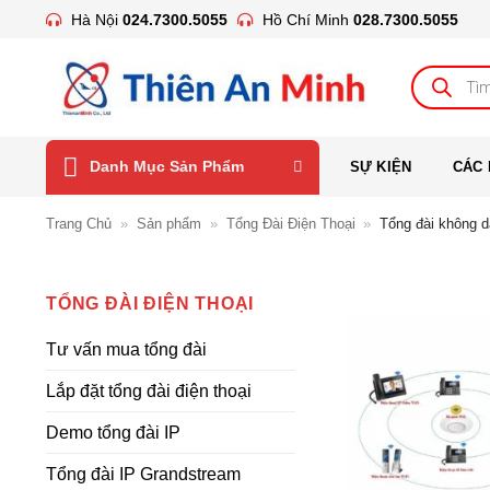
Bỏ
Hà Nội
024.7300.5055
Hồ Chí Minh
028.7300.5055
qua
nội
Tìm
kiếm
dung
sản
phẩm
Danh Mục Sản Phẩm
SỰ KIỆN
CÁC 
Trang Chủ
»
Sản phẩm
»
Tổng Đài Điện Thoại
»
Tổng đài không d
TỔNG ĐÀI ĐIỆN THOẠI
Tư vấn mua tổng đài
Lắp đặt tổng đài điện thoại
Demo tổng đài IP
Tổng đài IP Grandstream