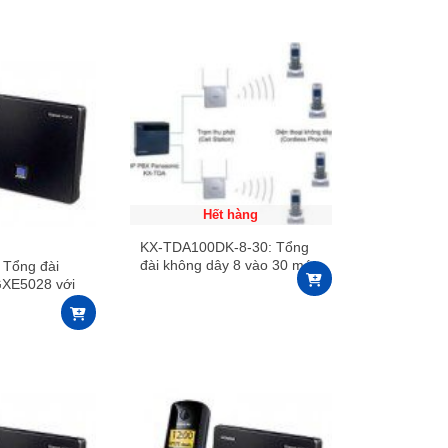
Hết hàng
KX-TDA100DK-8-30: Tổng
đài không dây 8 vào 30 máy
Tổng đài
không dây
GXE5028 với
à 70 máy con