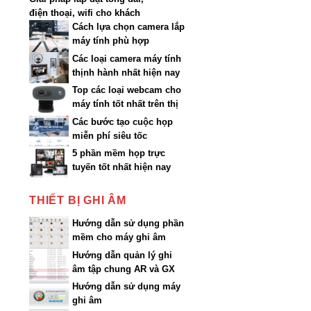
điện thoại, wifi cho khách
sạn
Cách lựa chọn camera lắp
máy tính phù hợp
Các loại camera máy tính
thịnh hành nhất hiện nay
Top các loại webcam cho
máy tính tốt nhất trên thị
trường
Các bước tạo cuộc họp
miễn phí siêu tốc
5 phần mềm họp trực
tuyến tốt nhất hiện nay
THIẾT BỊ GHI ÂM
Hướng dẫn sử dụng phần
mềm cho máy ghi âm
AR200…AR3200
Hướng dẫn quản lý ghi
âm tập chung AR và GX
qua Web
Hướng dẫn sử dụng máy
ghi âm