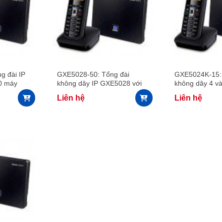
g đài IP
GXE5028-50: Tổng đài
GXE5024K-15: 
0 máy
không dây IP GXE5028 với
không dây 4 v
8 đường vào và 50 máy con
con không dây
Liên hệ
Liên hệ
không dây