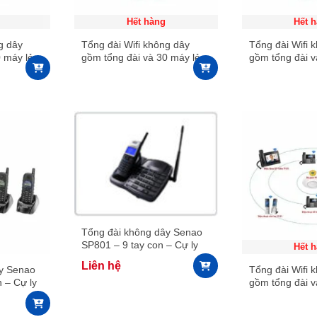
Hết hàng
Hết 
g dây
Tổng đài Wifi không dây
Tổng đài Wifi 
 máy lẻ
gồm tổng đài và 30 máy lẻ
gồm tổng đài v
WiFi
WiFi
Tổng đài không dây Senao
SP801 – 9 tay con – Cự ly
Hết 
lên đến 5km
Liên hệ
ây Senao
Tổng đài Wifi 
 – Cự ly
gồm tổng đài v
WiFi