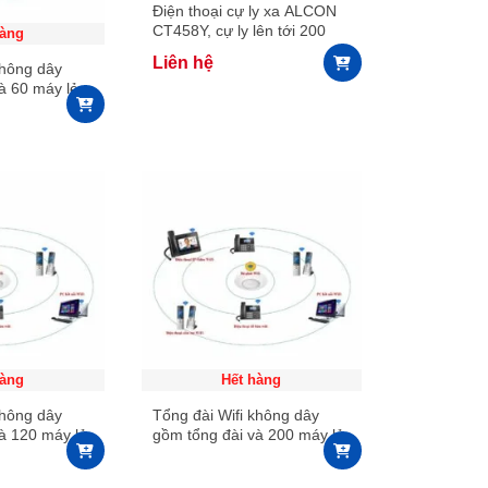
Điện thoại cự ly xa ALCON
CT458Y, cự ly lên tới 200
hàng
KM
Liên hệ
không dây
à 60 máy lẻ
hàng
Hết hàng
không dây
Tổng đài Wifi không dây
à 120 máy lẻ
gồm tổng đài và 200 máy lẻ
WiFi