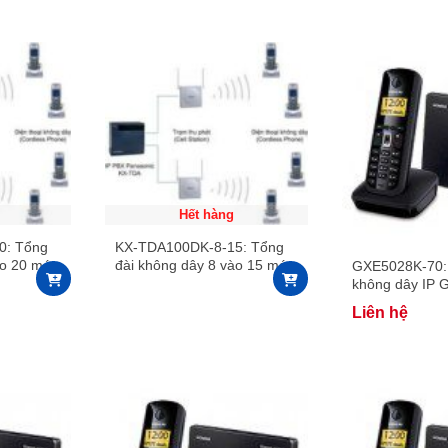
Hết hàng
0: Tổng
KX-TDA100DK-8-15: Tổng
ào 20 máy
đài không dây 8 vào 15 máy
GXE5028K-70: 
không dây
không dây IP 
8 đường vào v
Liên hệ
không dây