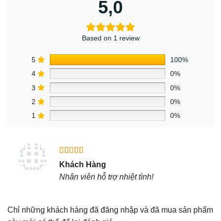
5,0
Based on 1 review
5
100%
4
0%
3
0%
2
0%
1
0%
Được xếp
Khách Hàng
hạng
5
5
Nhân viên hỗ trợ nhiệt tình!
sao
Chỉ những khách hàng đã đăng nhập và đã mua sản phẩm