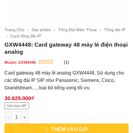
Trang Chủ
»
Sản phẩm
»
Tổng Đài Điện Thoại
»
Tổng đài IP
»
Card tổng đài IP
GXW4448: Card gateway 48 máy lẻ điện thoại
analog
(1)
Model:
GXW4448
5
1
trên 5 dựa
Card gateway 48 máy lẻ analog GXW4448, Sử dụng cho
trên
đánh
giá
các tổng đài IP SIP như Panasonic, Siemens, Cisco,
Grandstream…, loại bỏ tiếng vọng tối ưu
30.625.000
₫
Giá chưa VAT
GXW4448: Card gateway 48 máy lẻ điện thoại analog số lượng
THÊM VÀO GIỎ