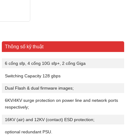
Thông số kỹ thuật
6 cổng sfp, 4 cổng 10G sfp+, 2 cổng Giga
Switching Capacity 128 gbps
Dual Flash & dual firmware images;
6KV/4KV surge protection on power line and network ports
respectively;
16KV (air) and 12KV (contact) ESD protection;
optional redundant PSU.