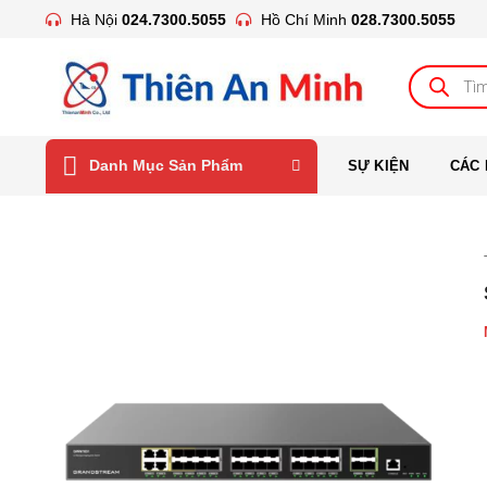
Bỏ
Hà Nội
024.7300.5055
Hồ Chí Minh
028.7300.5055
qua
nội
Tìm
kiếm
dung
sản
phẩm
Danh Mục Sản Phẩm
SỰ KIỆN
CÁC 