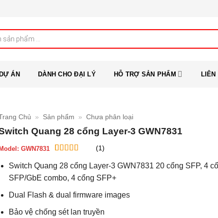
DỰ ÁN
DÀNH CHO ĐẠI LÝ
HỖ TRỢ SẢN PHẨM
LIÊN
Trang Chủ
»
Sản phẩm
»
Chưa phân loại
Switch Quang 28 cổng Layer-3 GWN7831
(1)
Model:
GWN7831
5
1
trên 5 dựa
Switch Quang 28 cổng Layer-3 GWN7831 20 cổng SFP, 4 c
trên
đánh
giá
SFP/GbE combo, 4 cổng SFP+
Dual Flash & dual firmware images
Bảo vệ chống sét lan truyền