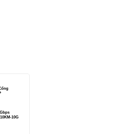
 Cổng
P
0Gbps
-10KM-10G