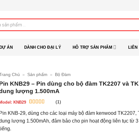
DỰ ÁN
DÀNH CHO ĐẠI LÝ
HỖ TRỢ SẢN PHẨM
LIÊN
Trang Chủ
»
Sản phẩm
»
Bộ Đàm
Pin KNB29 – Pin dùng cho bộ đàm TK2207 và T
dung lượng 1.500mA
(1)
Model:
KNB29
5
1
trên 5 dựa
Pin KNB-29, dùng cho các loại máy bộ đàm kenwood TK2207,
trên
đánh
giá
dung lượng 1.500mAh, đảm bảo cho pin hoạt động liên tục từ 3
tiếng.