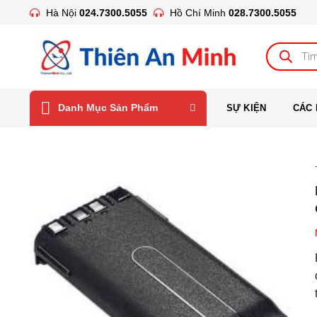
Bỏ
Hà Nội
024.7300.5055
Hồ Chí Minh
028.7300.5055
qua
nội
Tìm
kiếm
dung
sản
phẩm
Danh Mục Sản Phẩm
SỰ KIỆN
CÁC 