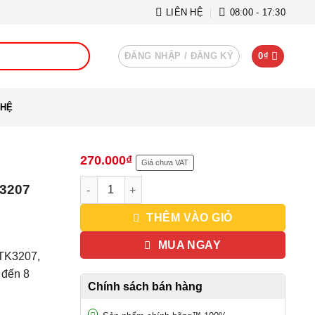
LIÊN HỆ
08:00 - 17:30
ĐĂNG NHẬP / ĐĂNG KÝ
0
₫
 HỆ
270.000
₫
Giá chưa VAT
Pin KNB29 - Pin dùng cho bộ đàm TK2207 và TK
K3207
THÊM VÀO GIỎ
MUA NGAY
 TK3207,
 đến 8
Chính sách bán hàng