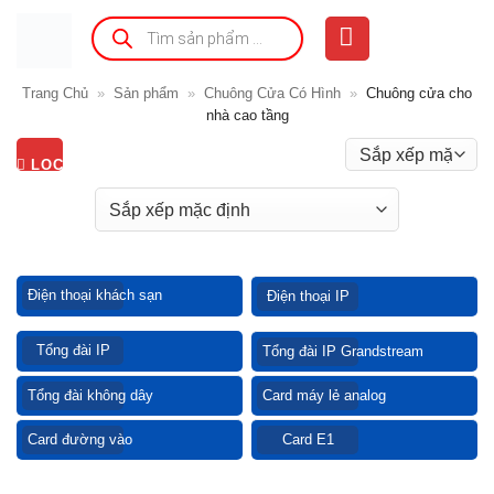
Bỏ
Tìm
kiếm
qua
sản
phẩm
nội
Trang Chủ
»
Sản phẩm
»
Chuông Cửa Có Hình
»
Chuông cửa cho
dung
nhà cao tầng
LỌC
Điện thoại khách sạn
Điện thoại IP
Tổng đài IP
Tổng đài IP Grandstream
Tổng đài không dây
Card máy lẻ analog
Card đường vào
Card E1