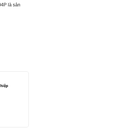
04P là sản
ghiệp