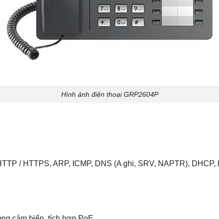
Hình ảnh điện thoại GRP2604P
 HTTP / HTTPS, ARP, ICMP, DNS (A ghi, SRV, NAPTR), DHCP,
ng cảm biến, tích hợp PoE