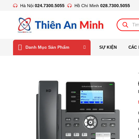
Bỏ
Hà Nội
024.7300.5055
Hồ Chí Minh
028.7300.5055
qua
nội
Tìm
kiếm
dung
sản
phẩm
Danh Mục Sản Phẩm
SỰ KIỆN
CÁC 