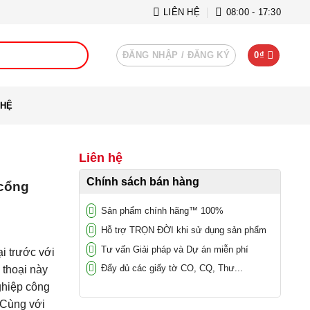
LIÊN HỆ
08:00 - 17:30
ĐĂNG NHẬP / ĐĂNG KÝ
0
₫
 HỆ
Liên hệ
Chính sách bán hàng
 cổng
Sản phẩm chính hãng™ 100%
Hỗ trợ TRỌN ĐỜI khi sử dụng sản phẩm
Tư vấn Giải pháp và Dự án miễn phí
i trước với
Đẩy đủ các giấy tờ CO, CQ, Thư...
 thoại này
ghiệp công
 Cùng với