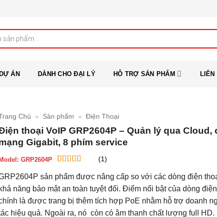
DỰ ÁN
DÀNH CHO ĐẠI LÝ
HỖ TRỢ SẢN PHẨM
LIÊN
Trang Chủ
»
Sản phẩm
»
Điện Thoại
Điện thoại VoIP GRP2604P – Quản lý qua Cloud,
mạng Gigabit, 8 phím service
(1)
Model:
GRP2604P
5
1
trên 5 dựa
GRP2604P sản phẩm được nâng cấp so với các dòng điện thoạ
trên
đánh
giá
khả năng bảo mật an toàn tuyệt đối. Điểm nổi bật của dòng điện
chính là được trang bị thêm tích hợp PoE nhằm hỗ trợ doanh n
tác hiệu quả. Ngoài ra, nó còn có âm thanh chất lượng full HD.