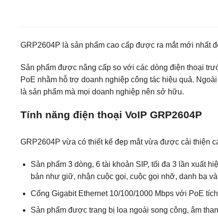
GRP2604P là sản phẩm cao cấp được ra mắt mới nhất đến
Sản phẩm được nâng cấp so với các dòng điện thoại trước
PoE nhằm hỗ trợ doanh nghiệp công tác hiệu quả. Ngoài r
là sản phẩm mà mọi doanh nghiệp nên sở hữu.
Tính năng điện thoại VoIP GRP2604P
GRP2604P vừa có thiết kế đẹp mắt vừa được cải thiện cá
Sản phẩm 3 dòng, 6 tài khoản SIP, tối đa 3 lần xuất h
bản như giữ, nhận cuộc gọi, cuộc gọi nhỡ, danh bạ v
Cổng Gigabit Ethernet 10/100/1000 Mbps với PoE tíc
Sản phẩm được trang bị loa ngoài song công, âm thanh