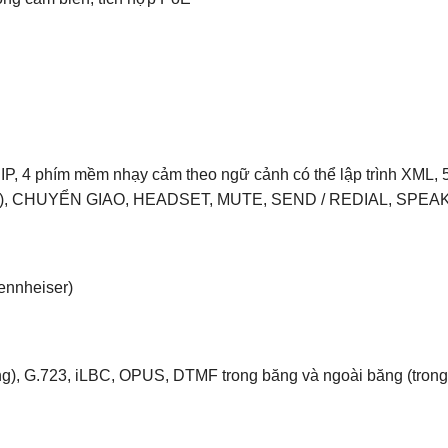
SIP, 4 phím mềm nhạy cảm theo ngữ cảnh có thể lập trình XML,
báo), CHUYỂN GIAO, HEADSET, MUTE, SEND / REDIAL, SPE
ennheiser)
 rộng), G.723, iLBC, OPUS, DTMF trong băng và ngoài băng (tr