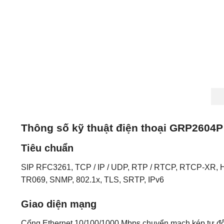
Thông số kỹ thuật điện thoại GRP2604P
Tiêu chuẩn
SIP RFC3261, TCP / IP / UDP, RTP / RTCP, RTCP-XR,
TR069, SNMP, 802.1x, TLS, SRTP, IPv6
Giao diện mạng
Cổng Ethernet 10/100/1000 Mbps chuyển mạch kép tự độ