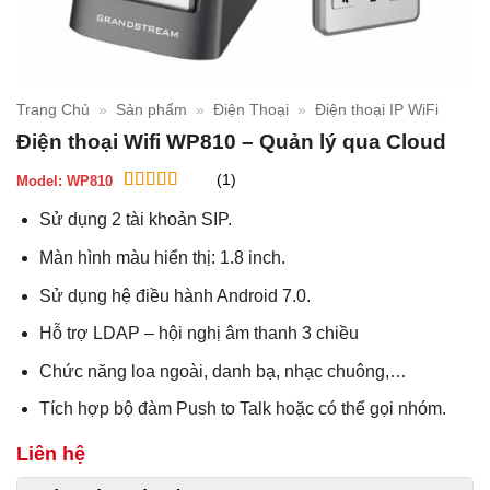
Trang Chủ
»
Sản phẩm
»
Điện Thoại
»
Điện thoại IP WiFi
Điện thoại Wifi WP810 – Quản lý qua Cloud
(1)
Model:
WP810
5
1
trên 5 dựa
Sử dụng 2 tài khoản SIP.
trên
đánh
giá
Màn hình màu hiển thị: 1.8 inch.
Sử dụng hệ điều hành Android 7.0.
Hỗ trợ LDAP – hội nghị âm thanh 3 chiều
Chức năng loa ngoài, danh bạ, nhạc chuông,…
Tích hợp bộ đàm Push to Talk hoặc có thể gọi nhóm.
Liên hệ