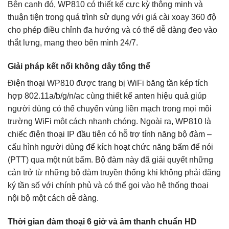
Bên cạnh đó, WP810 có thiết kế cực kỳ thông minh và
thuận tiện trong quá trình sử dụng với giá cài xoay 360 độ
cho phép điều chỉnh đa hướng và có thể dễ dàng đeo vào
thắt lưng, mang theo bên mình 24/7.
Giải pháp kết nối không dây tổng thể
Điện thoại WP810 được trang bị WiFi băng tần kép tích
hợp 802.11a/b/g/n/ac cùng thiết kế anten hiệu quả giúp
người dùng có thể chuyển vùng liền mạch trong mọi môi
trường WiFi một cách nhanh chóng. Ngoài ra, WP810 là
chiếc điện thoại IP đầu tiên có hỗ trợ tính năng bộ đàm –
cấu hình người dùng để kích hoạt chức năng bấm để nói
(PTT) qua một nút bấm. Bộ đàm này đã giải quyết những
cản trở từ những bộ đàm truyền thống khi không phải đăng
ký tần số với chính phủ và có thể gọi vào hệ thống thoại
nội bộ một cách dễ dàng.
Thời gian đàm thoại 6 giờ và âm thanh chuẩn HD