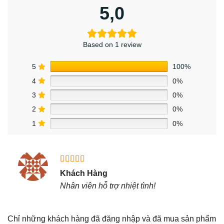
5,0
Based on 1 review
5
100%
4
0%
3
0%
2
0%
1
0%
Được xếp
Khách Hàng
hạng
5
5
Nhân viên hỗ trợ nhiệt tình!
sao
Chỉ những khách hàng đã đăng nhập và đã mua sản phẩm