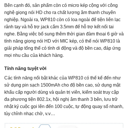
Bên cạnh đó, sản phẩm còn có micro kép cộng với công
nghệ giọng nói HD cho ra chất lượng âm thanh chuyên
nghiệp. Ngoài ra, WP810 còn có loa ngoài để tiện liên lạc
rảnh tay và hỗ trợ jack cắm 3.5mm để hỗ trợ kết nối tai
nghe.
Bằng việc bổ sung thêm thời gian đàm thoại 6 giờ và
tính năng giọng nói HD với MIC kép, có thể nói WP810 là
giải pháp tổng thể có tính di động và độ bền cao, đáp ứng
mọi nhu cầu của khách hàng.
Tính năng tuyệt vời
Các tính năng nổi bật khác của WP810 có thể kể đến như
sử dụng pin sạch 1500mAh cho độ bền cao, sử dụng mật
khẩu cấp người dùng và quản trị viên, kiểm soát truy cập
đa phương tiện 802.1x, hội nghị âm thanh 3 bên, lưu trữ
nhật ký cuộc gọi lên đến 100 cuộc, tự động quay số nhanh,
tùy chỉnh nhạc chờ, v.v…