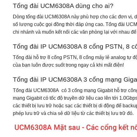
Tổng đài UCM6308A dùng cho ai?
Dòng tổng đài UCM6308A này phù hợp cho các đơn vị, do
số lượng cuộc gọi đồng thời đáp ứng cao. Tổng đài UC
chi nhánh và muốn kết nối các văn phòng lại với nhau để t
Tổng đài IP UCM6308A 8 cổng PSTN, 8 cổ
Tổng đài hỗ trợ 8 cổng PSTN, 8 cổng máy lẻ analog tự độ
của bạn luôn được suốt trong ngay cả khi mất điện!
Tổng đài IP UCM6308A 3 cổng mạng Gigab
Tổng đài UCM6308A có 3 cổng mạng Gigabit hỗ trợ côn
mạng Gigabit có tốc độ truyền dữ liệu cao lên tới 1.0Gb
các thiết bị lưu trữ hoặc sạc các thiết bị di động để ba
phép lưu trữ và chia sẻ dữ liệu từ các thiết bị lưu trữ đó.