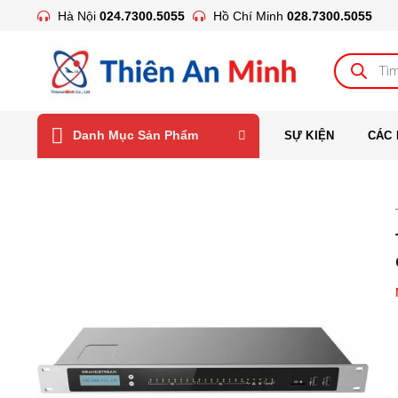
Bỏ
Hà Nội
024.7300.5055
Hồ Chí Minh
028.7300.5055
qua
nội
Tìm
kiếm
dung
sản
phẩm
Danh Mục Sản Phẩm
SỰ KIỆN
CÁC 