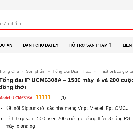
DỰ ÁN
DÀNH CHO ĐẠI LÝ
HỖ TRỢ SẢN PHẨM
LIÊN
Trang Chủ
»
Sản phẩm
»
Tổng Đài Điện Thoại
»
Thiết bị báo giờ t
Tổng đài IP UCM6308A – 1500 máy lẻ và 200 cuộc
đồng thời
(1)
Model:
UCM6308A
5
1
trên 5 dựa
Kết nối Siptrunk tới các nhà mạng Vnpt, Viettel, Fpt, CMC..,
trên
đánh
giá
Tích hợp sẵn 1500 user, 200 cuộc gọi đồng thời, 8 cổng PS
máy lẻ analog