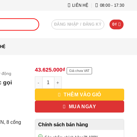
LIÊN HỆ
08:00 - 17:30
ĐĂNG NHẬP / ĐĂNG KÝ
0
₫
 HỆ
43.625.000
₫
Giá chưa VAT
ự động
Tổng đài IP UCM6308A - 1500 máy lẻ và 200 cuộc
 gọi
THÊM VÀO GIỎ
MUA NGAY
TN, 8 cổng
Chính sách bán hàng