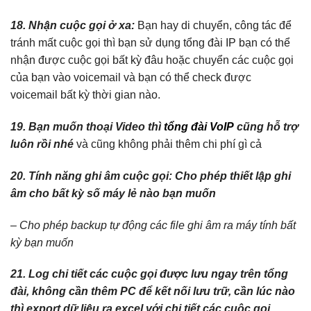
18. Nhận cuộc gọi ở xa:
Bạn hay di chuyển, công tác để
tránh mất cuộc gọi thì bạn sử dụng tổng đài IP bạn có thể
nhận được cuộc gọi bất kỳ đâu hoặc chuyển các cuộc gọi
của bạn vào voicemail và bạn có thể check được
voicemail bất kỳ thời gian nào.
19. Bạn muốn thoại Video thì
tổng đài VoIP
cũng hỗ trợ
luôn rồi nhé
và cũng không phải thêm chi phí gì cả
20. Tính năng ghi âm cuộc gọi: Cho phép thiết lập ghi
âm cho bất kỳ số máy lẻ nào bạn muốn
– Cho phép backup tự động các file ghi âm ra máy tính bất
kỳ bạn muốn
21. Log chi tiết các cuộc gọi được lưu ngay trên tổng
đài, không cần thêm PC để kết nối lưu trữ, cần lúc nào
thì export dữ liệu ra excel với chi tiết các cuộc gọi