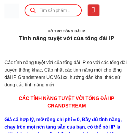
Bỏ
Tìm
kiếm
qua
sản
phẩm
nội
dung
HỖ TRỢ TỔNG ĐÀI IP
Tính năng tuyệt vời của tổng đài IP
Các tính năng tuyệt vời của tổng đài IP so với các tổng đài
truyền thông khác, Cập nhật các tính năng mới cho
tổng
đài IP
Grandstream UCM61xx, hướng dẫn khai thác sử
dụng các tính năng mới
CÁC TÍNH NĂNG TUYỆT VỜI TỔNG ĐÀI IP
GRANDSTREAM
Giá cả hợp lý, mở rộng chi phí = 0, Đầy đủ tính năng,
chạy trên mọi nền tảng sẵn của bạn, có thể nói IP là