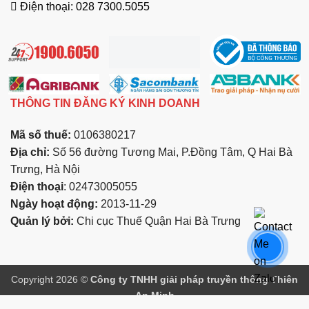
Điện thoại: 028 7300.5055
THÔNG TIN ĐĂNG KÝ KINH DOANH
Mã số thuế:
0106380217
Địa chỉ:
Số 56 đường Tương Mai, P.Đồng Tâm, Q Hai Bà
Trưng, Hà Nội
Điện thoại
: 02473005055
Ngày hoạt động:
2013-11-29
Quản lý bởi:
Chi cục Thuế Quận Hai Bà Trưng
Copyright 2026 ©
Công ty TNHH giải pháp truyền thông Thiên
An Minh