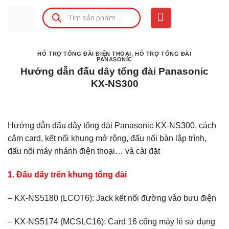
Bỏ
Tìm
kiếm
qua
sản
phẩm
nội
dung
HỖ TRỢ TỔNG ĐÀI ĐIỆN THOẠI
,
HỖ TRỢ TỔNG ĐÀI
PANASONIC
Hướng dẫn đấu dây tổng đài Panasonic
KX-NS300
Hướng dẫn đấu dây tổng đài Panasonic KX-NS300, cách
cắm card, kết nối khung mở rộng, đấu nối bàn lập trình,
đấu nối máy nhánh điện thoại… và cài đặt
1. Đấu dây trên khung tổng đài
– KX-NS5180 (LCOT6): Jack kết nối đường vào bưu điện
– KX-NS5174 (MCSLC16): Card 16 cổng máy lẻ sử dụng