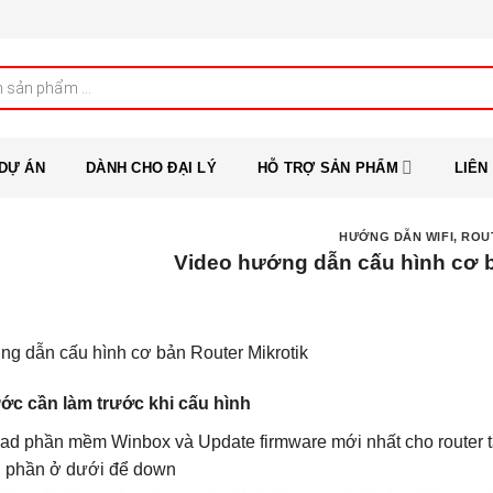
DỰ ÁN
DÀNH CHO ĐẠI LÝ
HỖ TRỢ SẢN PHẨM
LIÊN
HƯỚNG DẪN WIFI, ROU
Video hướng dẫn cấu hình cơ b
g dẫn cấu hình cơ bản Router Mikrotik
ớc cần làm trước khi cấu hình
d phần mềm Winbox và Update firmware mới nhất cho router t
n phần ở dưới để down