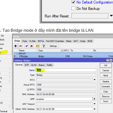
1
: Tạo Bridge mode ở đây mình đặt tên bridge là LAN