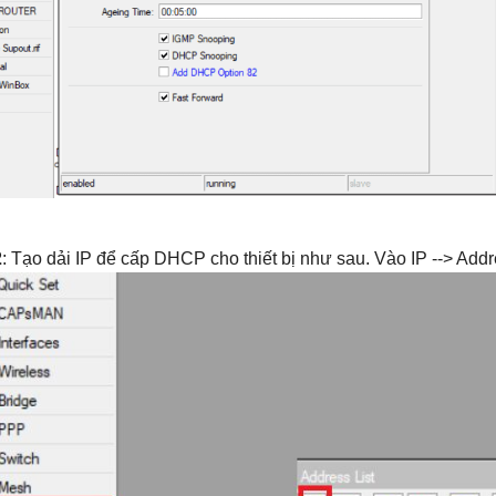
2
: Tạo dải IP để cấp DHCP cho thiết bị như sau. Vào IP --> Add