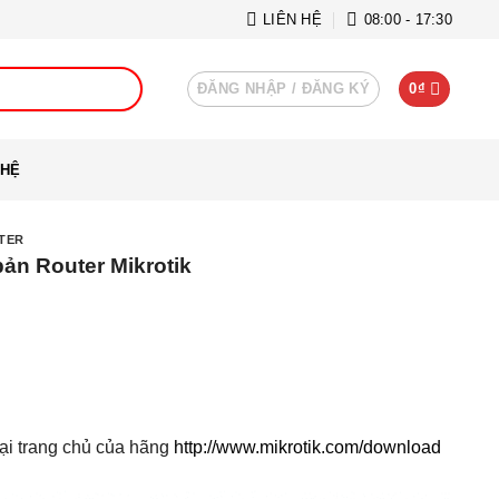
LIÊN HỆ
08:00 - 17:30
ĐĂNG NHẬP / ĐĂNG KÝ
0
₫
 HỆ
TER
ản Router Mikrotik
ại trang chủ của hãng
http://www.mikrotik.com/download