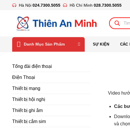
Bỏ
Hà Nội
024.7300.5055
Hồ Chí Minh
028.7300.5055
qua
nội
Tìm
kiếm
dung
sản
phẩm
Danh Mục Sản Phẩm
SỰ KIỆN
CÁC 
Tổng đài điện thoại
Điện Thoại
Thiết bị mạng
Video hướn
Thiết bị hội nghị
Các bư
Thiết bị ghi âm
Downloa
Thiết bị cắm sim
và chọ