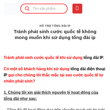
Bỏ
Tìm
kiếm
qua
sản
phẩm
nội
dung
HỖ TRỢ TỔNG ĐÀI IP
Tránh phát sinh cước quốc tế không
mong muốn khi sử dụng tổng đài ip
Tránh phát sinh cước quốc tế khi sử dụng
tổng đài IP
,
Có một số khách hàng khi sử dụng
tổng đài điện thoại
IP
gọi cho chúng tôi thắc mắc tại sao cước quốc tế tự
nhiên phát sinh?
1. Chúng tôi xin giải thích nguyên lý hoạt động của
tổng đài như sau:
– Tổng đài IP hoạt động dựa trên chuyển mạch gói tin (với