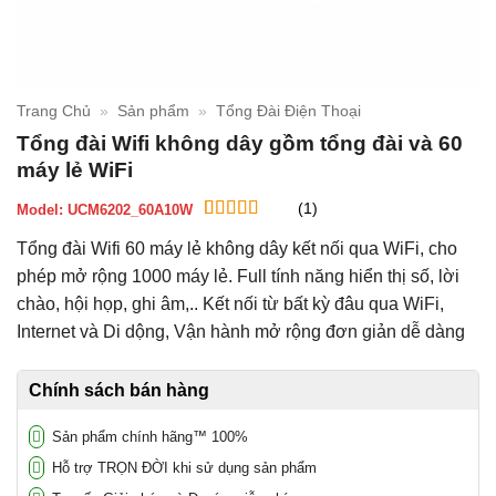
Trang Chủ
»
Sản phẩm
»
Tổng Đài Điện Thoại
Tổng đài Wifi không dây gồm tổng đài và 60
máy lẻ WiFi
(1)
Model:
UCM6202_60A10W
5
1
trên 5 dựa
Tổng đài Wifi 60 máy lẻ không dây kết nối qua WiFi, cho
trên
đánh
giá
phép mở rộng 1000 máy lẻ. Full tính năng hiển thị số, lời
chào, hội họp, ghi âm,.. Kết nối từ bất kỳ đâu qua WiFi,
Internet và Di dộng, Vận hành mở rộng đơn giản dễ dàng
Chính sách bán hàng
Sản phẩm chính hãng™ 100%
Hỗ trợ TRỌN ĐỜI khi sử dụng sản phẩm