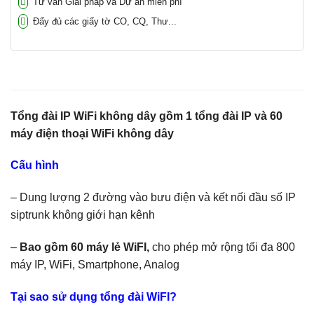
Tư vấn Giải pháp và Dự án miễn phí
Đẩy đủ các giấy tờ CO, CQ, Thư...
Tổng đài IP WiFi không dây gồm 1 tổng đài IP và 60
máy điện thoại WiFi không dây
Cấu hình
– Dung lượng 2 đường vào bưu điện và kết nối đầu số IP
siptrunk không giới hạn kênh
–
Bao gồm
60 máy lẻ WiFI,
cho phép mở rộng tối đa 800
máy IP, WiFi, Smartphone, Analog
Tại sao sử dụng tổng đài WiFI?