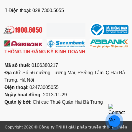
Điện thoại: 028 7300.5055
THÔNG TIN ĐĂNG KÝ KINH DOANH
Mã số thuế:
0106380217
Địa chỉ:
Số 56 đường Tương Mai, P.Đồng Tâm, Q Hai Bà
Trưng, Hà Nội
Điện thoại
: 02473005055
Ngày hoạt động:
2013-11-29
Quản lý bởi:
Chi cục Thuế Quận Hai Bà Trưng
Copyright 2026 ©
Công ty TNHH giải pháp truyền thông Thiên