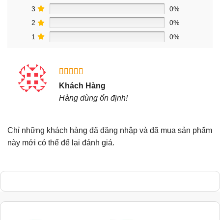
3
0%
2
0%
1
0%
Được xếp
Khách Hàng
hạng
5
5
Hàng dùng ổn định!
sao
Chỉ những khách hàng đã đăng nhập và đã mua sản phẩm
này mới có thể để lại đánh giá.