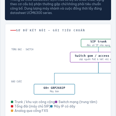
theo cơ cấu bộ phận thường gặp chứ không phải tiêu chuẩn
công bố. Dung lượng máy nhánh và cuộc đồng thời lấy đúng
datasheet UCM6300 series.
SƠ ĐỒ KẾT NỐI — GÓI TIÊU CHUẨN
SIP trunk
đầu số IP nhà mạng
TỔNG ĐÀI · SWITCH
Switch gom / access sw
cấp nguồn PoE & kết nối máy 
ĐẦU CUỐI
60× GRP2602P
Máy bàn
Trunk / khu vực công cộng
Switch mạng (trung tâm)
Tổng đài (máy chủ SIP)
Máy IP có dây
Analog qua cổng FXS