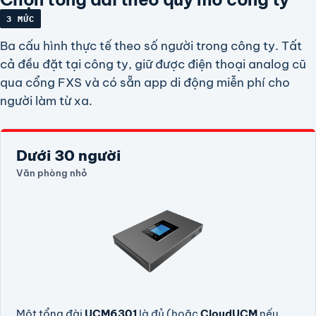
3 MỨC
Ba cấu hình thực tế theo số người trong công ty. Tất
cả đều đặt tại công ty, giữ được điện thoại analog cũ
qua cổng FXS và có sẵn app di động miễn phí cho
người làm từ xa.
Dưới 30 người
Văn phòng nhỏ
Một tổng đài
UCM6301
là đủ (hoặc
CloudUCM
nếu