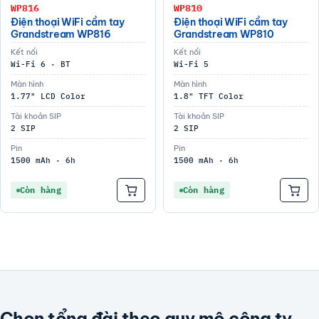
WP816
WP810
Điện thoại WiFi cầm tay
Điện thoại WiFi cầm tay
Grandstream WP816
Grandstream WP810
Kết nối
Kết nối
Wi-Fi 6 · BT
Wi-Fi 5
Màn hình
Màn hình
1.77" LCD Color
1.8" TFT Color
Tài khoản SIP
Tài khoản SIP
2 SIP
2 SIP
Pin
Pin
1500 mAh · 6h
1500 mAh · 6h
Còn hàng
Còn hàng
Chọn tổng đài theo quy mô công ty