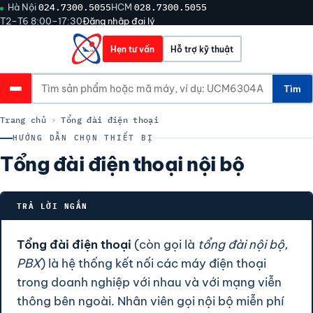
Hà Nội
024.7300.5055
HCM
028.7300.5055
T2–T6 8:00–17:30
Đăng nhập đại lý
Hẹn tư vấn
Hỗ trợ kỹ thuật
Tìm
Trang chủ
›
Tổng đài điện thoại
HƯỚNG DẪN CHỌN THIẾT BỊ
Tổng đài điện thoại nội bộ
TRẢ LỜI NGẮN
Tổng đài điện thoại
(còn gọi là
tổng đài nội bộ,
PBX
) là hệ thống kết nối các máy điện thoại
trong doanh nghiệp với nhau và với mạng viễn
thông bên ngoài. Nhân viên gọi nội bộ miễn phí