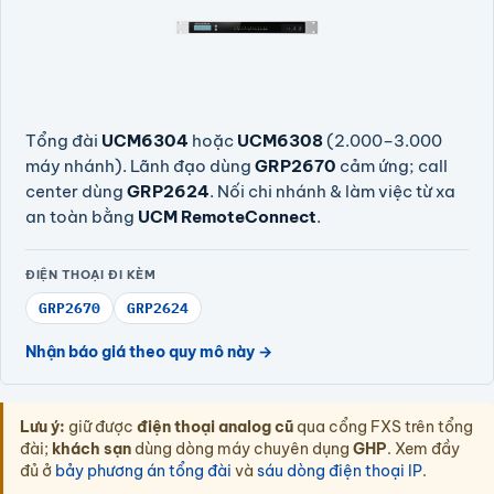
Tổng đài
UCM6304
hoặc
UCM6308
(2.000–3.000
máy nhánh). Lãnh đạo dùng
GRP2670
cảm ứng; call
center dùng
GRP2624
. Nối chi nhánh & làm việc từ xa
an toàn bằng
UCM RemoteConnect
.
ĐIỆN THOẠI ĐI KÈM
GRP2670
GRP2624
Nhận báo giá theo quy mô này →
Lưu ý:
giữ được
điện thoại analog cũ
qua cổng FXS trên tổng
đài;
khách sạn
dùng dòng máy chuyên dụng
GHP
. Xem đầy
đủ ở
bảy phương án tổng đài
và
sáu dòng điện thoại IP
.