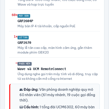
Wave và họp trực tuyến
60×
MÁY BÀN
GRP2604P
Máy bàn IP 4 tài khoản, cấp nguồn PoE
1×
LỄ TÂN
GRP2670
Máy lễ tân cao cấp, màn hình cảm ứng, gắn thêm
module phím GBX20
—
PHẦN MỀM
Wave và UCM RemoteConnect
Ứng dụng nghe gọi trên máy tính và di động, truy cập
từ xa không cần mở cổng ra Internet
👥
Đáp ứng:
Văn phòng doanh nghiệp quy mô
60 nhân viên (61 máy nhánh, 19 cuộc gọi đồng
thời).
📟
Cấu hình:
1 tổng đài UCM6302, 60 máy bàn