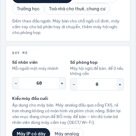
Trường học
Toà nhà cho thuê, chung cư
Đếm theo đầu người. Máy bàn cho chỗ ngồi cố định, máy
cầm tay cho bộ phận hay di chuyển, thêm máy hội nghị
cho phòng họp.
QUY MÔ
Số nhân viên
Số phòng họp
Mỗi người một máy nhánh
Máy hội nghị để bàn, để 0 nếu
không cần
−
+
−
+
Kiểu máy đầu cuối
Áp dụng cho máy bàn. Máy analog đấu qua cổng FXS, rẻ
hơn nhưng không có màn hình và phím chức năng. Bấm lại
vào mục đang chọn để BỎ máy để bàn — khi đó toàn bộ
nhân viên dùng máy cầm tay (DECT/Wi-Fi).
Máy IP có dây
Máy analog