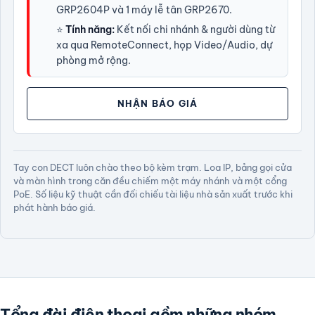
GRP2604P và 1 máy lễ tân GRP2670.
⭐
Tính năng:
Kết nối chi nhánh & người dùng từ
xa qua RemoteConnect, họp Video/Audio, dự
phòng mở rộng.
NHẬN BÁO GIÁ
Tay con DECT luôn chào theo bộ kèm trạm. Loa IP, bảng gọi cửa
và màn hình trong căn đều chiếm một máy nhánh và một cổng
PoE. Số liệu kỹ thuật cần đối chiếu tài liệu nhà sản xuất trước khi
phát hành báo giá.
Tổng đài điện thoại gồm những nhóm