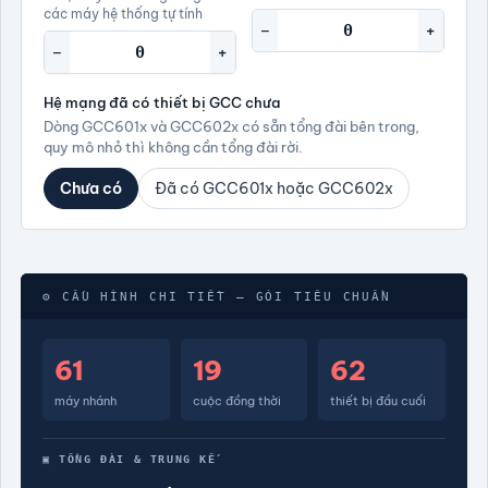
các máy hệ thống tự tính
−
+
−
+
Hệ mạng đã có thiết bị GCC chưa
Dòng GCC601x và GCC602x có sẵn tổng đài bên trong,
quy mô nhỏ thì không cần tổng đài rời.
Chưa có
Đã có GCC601x hoặc GCC602x
⚙ CẤU HÌNH CHI TIẾT — GÓI TIÊU CHUẨN
61
19
62
máy nhánh
cuộc đồng thời
thiết bị đầu cuối
▣ TỔNG ĐÀI & TRUNG KẾ