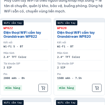
Máy cầm tay WiFi đi theo người dùng khắp mặt bằng — lễ
tân di chuyển, quản lý kho, bảo vệ, buồng phòng. Dùng hệ
WiFi sẵn có, chuyển vùng liền mạch.
WiFi cầm tay
WiFi cầm tay
WP822
WP820
Điện thoại WiFi cầm tay
Điện thoại WiFi cầm tay
Grandstream WP822
Grandstream WP820
Kết nối
Kết nối
Wi-Fi 5 · BT
Wi-Fi · BT
Màn hình
Màn hình
2.4" TFT Color
2.4" TFT Color
Tài khoản SIP
Tài khoản SIP
2 SIP
2 SIP
Pin
Pin
2000 mAh · 8h
1500 mAh · 7.5h
Còn hàng
Còn hàng
WiFi cầm tay
WiFi cầm tay