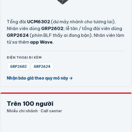
Tổng đài
UCM6302
(dư máy nhánh cho tương lai).
Nhân viên dùng
GRP2602
; lễ tân / tổng đài viên dùng
GRP2624
(phím BLF thấy ai đang bận). Nhân viên làm
từ xa thêm
app Wave
.
ĐIỆN THOẠI ĐI KÈM
GRP2602
GRP2624
Nhận báo giá theo quy mô này →
Trên 100 người
Nhiều chi nhánh · Call center