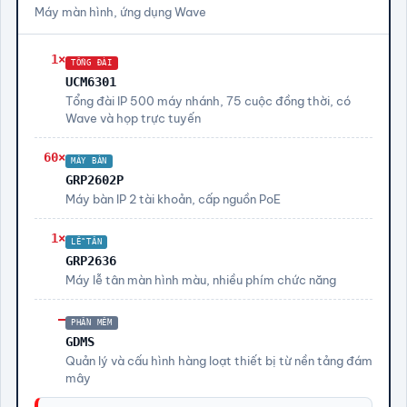
Máy màn hình, ứng dụng Wave
1×
TỔNG ĐÀI
UCM6301
Tổng đài IP 500 máy nhánh, 75 cuộc đồng thời, có
Wave và họp trực tuyến
60×
MÁY BÀN
GRP2602P
Máy bàn IP 2 tài khoản, cấp nguồn PoE
1×
LỄ TÂN
GRP2636
Máy lễ tân màn hình màu, nhiều phím chức năng
—
PHẦN MỀM
GDMS
Quản lý và cấu hình hàng loạt thiết bị từ nền tảng đám
mây