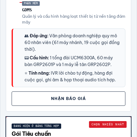
—
PHẦN MỀM
GDMS
Quản lý và cấu hình hàng loạt thiết bị từ nền tảng đám
mây
👥
Đáp ứng:
Văn phòng doanh nghiệp quy mô
60 nhân viên (61 máy nhánh, 19 cuộc gọi đồng
thời).
📟
Cấu hình:
1 tổng đài UCM6300A, 60 máy
bàn GRP2601P và 1 máy lễ tân GRP2602P.
⭐
Tính năng:
IVR lời chào tự động, hàng đợi
cuộc gọi, ghi âm & họp thoại audio tích hợp.
NHẬN BÁO GIÁ
CHỌN NHIỀU NHẤT
ĐANG HIỆN Ở BẢNG TỔNG HỢP
Gói Tiêu chuẩn