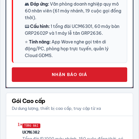
👥
Đáp ứng:
Văn phòng doanh nghiệp quy mô
60 nhân viên (61 máy nhánh, 19 cuộc gọi đồng
thời).
📟
Cấu hình:
1 tổng đài UCM6301, 60 máy bàn
GRP2602P và 1 máy lễ tân GRP2636.
⭐
Tính năng:
App Wave nghe gọi trên di
động/PC, phòng họp trực tuyến, quản lý
Cloud GDMS.
NHẬN BÁO GIÁ
Gói Cao cấp
Dư dung lượng, thiết bị cao cấp, truy cập từ xa
1×
TỔNG ĐÀI
UCM6302
Tổng đài IP 1000 máy nhánh, 150 cuộc đồng thời, có