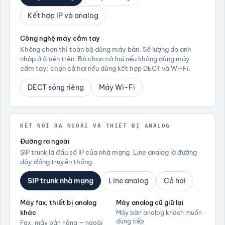
Kết hợp IP và analog
Công nghệ máy cầm tay
Không chọn thì toàn bộ dùng máy bàn. Số lượng do anh
nhập ở ô bên trên. Bỏ chọn cả hai nếu không dùng máy
cầm tay; chọn cả hai nếu dùng kết hợp DECT và Wi-Fi.
DECT sóng riêng
Máy Wi-Fi
KẾT NỐI RA NGOÀI VÀ THIẾT BỊ ANALOG
Đường ra ngoài
SIP trunk là đầu số IP của nhà mạng. Line analog là đường
dây đồng truyền thống.
SIP trunk nhà mạng
Line analog
Cả hai
Máy fax, thiết bị analog
Máy analog cũ giữ lại
khác
Máy bàn analog khách muốn
dùng tiếp
Fax, máy bán hàng — ngoài