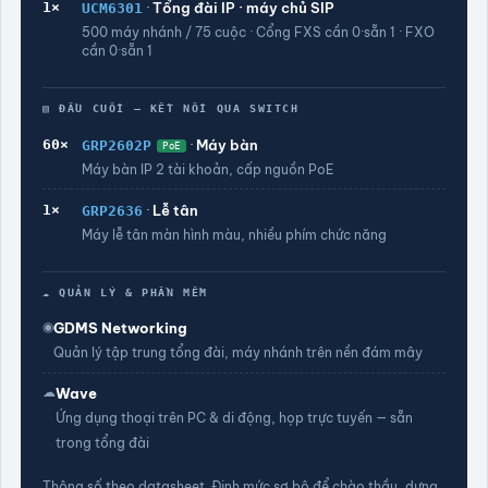
1×
·
Tổng đài IP · máy chủ SIP
UCM6301
500 máy nhánh / 75 cuộc · Cổng FXS cần 0·sẵn 1 · FXO
cần 0·sẵn 1
▤ ĐẦU CUỐI — KẾT NỐI QUA SWITCH
60×
·
Máy bàn
GRP2602P
PoE
Máy bàn IP 2 tài khoản, cấp nguồn PoE
1×
·
Lễ tân
GRP2636
Máy lễ tân màn hình màu, nhiều phím chức năng
☁ QUẢN LÝ & PHẦN MỀM
◉
GDMS Networking
Quản lý tập trung tổng đài, máy nhánh trên nền đám mây
☁
Wave
Ứng dụng thoại trên PC & di động, họp trực tuyến — sẵn
trong tổng đài
Thông số theo datasheet. Định mức sơ bộ để chào thầu, dựng