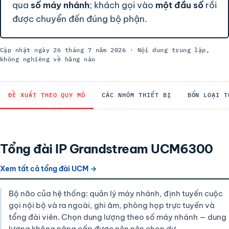
qua
số máy nhánh
; khách gọi vào
một đầu số
rồi
được chuyển đến đúng bộ phận.
Cập nhật ngày 26 tháng 7 năm 2026 · Nội dung trung lập,
không nghiêng về hãng nào
ĐỀ XUẤT THEO QUY MÔ
CÁC NHÓM THIẾT BỊ
BỐN LOẠI T
Tổng đài IP Grandstream UCM6300
Xem tất cả tổng đài UCM →
Bộ não của hệ thống: quản lý máy nhánh, định tuyến cuộc
gọi nội bộ và ra ngoài, ghi âm, phòng họp trực tuyến và
tổng đài viên. Chọn dung lượng theo số máy nhánh — dung
lượng không nâng cấp được nên nên chọn dư.