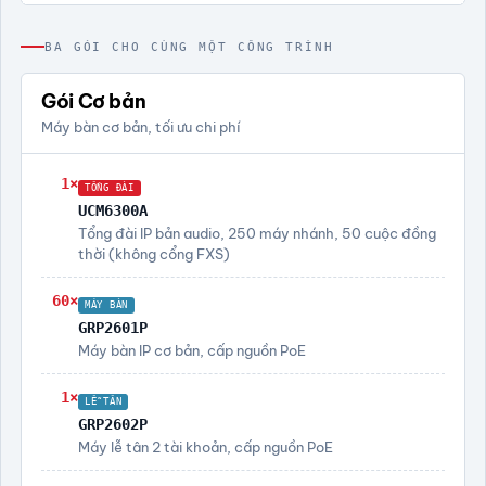
BA GÓI CHO CÙNG MỘT CÔNG TRÌNH
Gói Cơ bản
Máy bàn cơ bản, tối ưu chi phí
1×
TỔNG ĐÀI
UCM6300A
Tổng đài IP bản audio, 250 máy nhánh, 50 cuộc đồng
thời (không cổng FXS)
60×
MÁY BÀN
GRP2601P
Máy bàn IP cơ bản, cấp nguồn PoE
1×
LỄ TÂN
GRP2602P
Máy lễ tân 2 tài khoản, cấp nguồn PoE