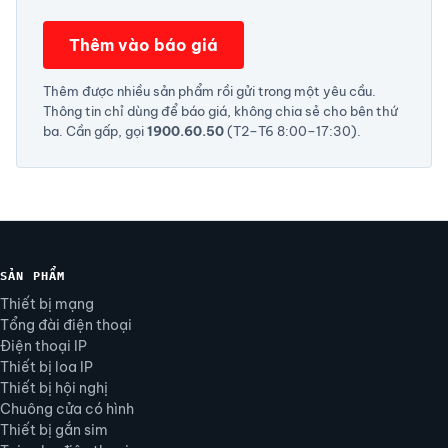
Thêm vào báo giá
Thêm được nhiều sản phẩm rồi gửi trong một yêu cầu.
Thông tin chỉ dùng để báo giá, không chia sẻ cho bên thứ
ba. Cần gấp, gọi
1900.60.50
(T2–T6 8:00–17:30).
SẢN PHẨM
Thiết bị mạng
Tổng đài điện thoại
Điện thoại IP
Thiết bị loa IP
Thiết bị hội nghị
Chuông cửa có hình
Thiết bị gắn sim