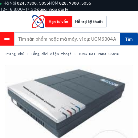
Hà Nội
024.7300.5055
HCM
028.7300.5055
T2–T6 8:00–17:30
Đăng nhập đại lý
Hẹn tư vấn
Hỗ trợ kỹ thuật
Tìm
Trang chủ
›
Tổng đài điện thoại
›
TONG-DAI-PABX-CS416