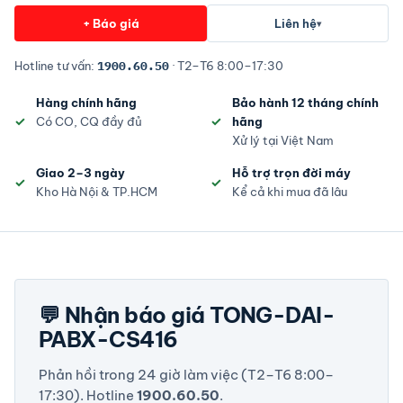
+ Báo giá
Liên hệ
▾
Hotline tư vấn:
1900.60.50
· T2–T6 8:00–17:30
Hàng chính hãng
Bảo hành 12 tháng chính
Có CO, CQ đầy đủ
hãng
Xử lý tại Việt Nam
Giao 2–3 ngày
Hỗ trợ trọn đời máy
Kho Hà Nội & TP.HCM
Kể cả khi mua đã lâu
💬 Nhận báo giá TONG-DAI-
PABX-CS416
Phản hồi trong 24 giờ làm việc (T2–T6 8:00–
17:30). Hotline
1900.60.50
.