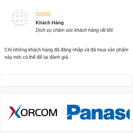
Được xếp
Khách Hàng
hạng
5
5
Dịch vụ chăm sóc khách hàng rất tốt!
sao
Chỉ những khách hàng đã đăng nhập và đã mua sản phẩm
này mới có thể để lại đánh giá.