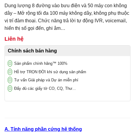
5
1
trên 5 dựa
Dung lượng 8 đường vào bưu điện và 50 máy con không
trên
đánh
giá
dây – Mở rộng tối đa 100 máy không dây, không phụ thuộc
vị trí đàm thoại. Chức năng trả lời tự động IVR, voicemail,
hiển thị số gọi đến, ghi âm…
Liên hệ
Chính sách bán hàng
Sản phẩm chính hãng™ 100%
Hỗ trợ TRỌN ĐỜI khi sử dụng sản phẩm
Tư vấn Giải pháp và Dự án miễn phí
Đẩy đủ các giấy tờ CO, CQ, Thư...
A. Tính năng phần cứng hệ thống