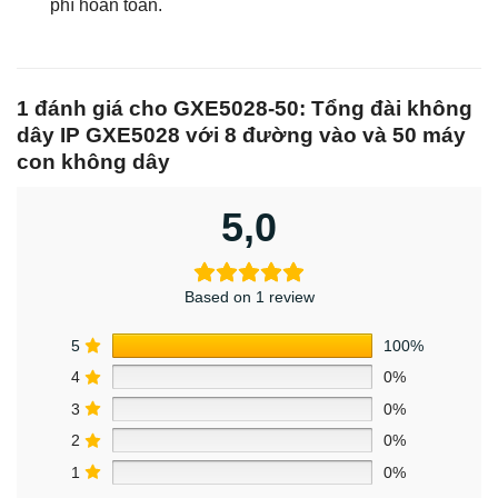
phí hoàn toàn.
1 đánh giá cho
GXE5028-50: Tổng đài không
dây IP GXE5028 với 8 đường vào và 50 máy
con không dây
5,0
Based on 1 review
5
100%
4
0%
3
0%
2
0%
1
0%