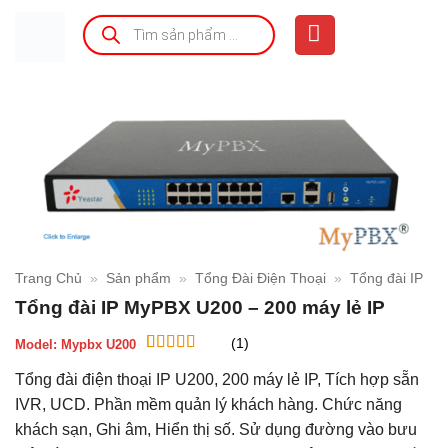
Bỏ
Tìm
kiếm
qua
sản
phẩm
nội
dung
Trang Chủ
»
Sản phẩm
»
Tổng Đài Điện Thoại
»
Tổng đài IP
Tổng đài IP MyPBX U200 – 200 máy lẻ IP
(1)
Model:
Mypbx U200
5
1
trên 5 dựa
Tổng đài điện thoại IP U200, 200 máy lẻ IP, Tích hợp sẵn
trên
đánh
giá
IVR, UCD. Phần mềm quản lý khách hàng. Chức năng
khách sạn, Ghi âm, Hiển thị số. Sử dụng đường vào bưu