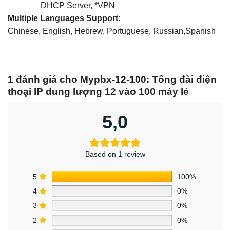
DHCP Server,
*
VPN
Multiple Languages Support:
Chinese, English, Hebrew, Portuguese, Russian,Spanish
1 đánh giá cho
Mypbx-12-100: Tổng đài điện
thoại IP dung lượng 12 vào 100 máy lẻ
5,0
Based on 1 review
5
100%
4
0%
3
0%
2
0%