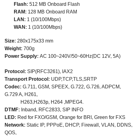
Flash:
512 MB Onboard Flash
RAM:
128 MB Onboard RAM
LAN:
1 (10/100Mbps)
WAN:
1 (10/100Mbps)
Size:
280x175x33 mm
Weight:
700g
Power Supply:
AC 100~240V/50~60Hz(DC 12V, 5A)
Protocol:
SIP(RFC3261), IAX2
Transport Protocol:
UDP,TCP,TLS,SRTP
Codec:
G.711, GSM, SPEEX, G.722, G.726, ADPCM,
G.729 A, H261,
H263,H263p, H264 ,MPEG4.
DTMF:
Inband, RFC2833, SIP INFO
LED:
Red
for FXO/GSM,
Orange
for BRI,
Green
for FXS
Network:
Static IP, PPPoE, DHCP, Firewall, VLAN, DDNS,
QOS,