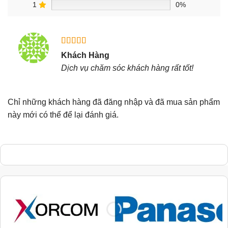
1
0%
Được xếp
Khách Hàng
hạng
5
5
Dịch vụ chăm sóc khách hàng rất tốt!
sao
Chỉ những khách hàng đã đăng nhập và đã mua sản phẩm
này mới có thể để lại đánh giá.