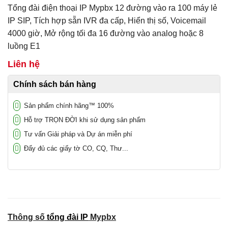
5
1
trên 5 dựa
Tổng đài điện thoại IP Mypbx 12 đường vào ra 100 máy lẻ
trên
đánh
giá
IP SIP, Tích hợp sẵn IVR đa cấp, Hiển thị số, Voicemail
4000 giờ, Mở rộng tối đa 16 đường vào analog hoặc 8
luồng E1
Liên hệ
Chính sách bán hàng
Sản phẩm chính hãng™ 100%
Hỗ trợ TRỌN ĐỜI khi sử dụng sản phẩm
Tư vấn Giải pháp và Dự án miễn phí
Đẩy đủ các giấy tờ CO, CQ, Thư...
Thông số
tổng đài IP
Mypbx