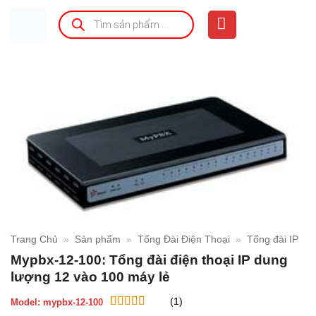
Bỏ
Tìm
kiếm
qua
sản
phẩm
nội
dung
Trang Chủ
»
Sản phẩm
»
Tổng Đài Điện Thoại
»
Tổng đài IP
Mypbx-12-100: Tổng đài điện thoại IP dung
lượng 12 vào 100 máy lẻ
(1)
Model:
mypbx-12-100