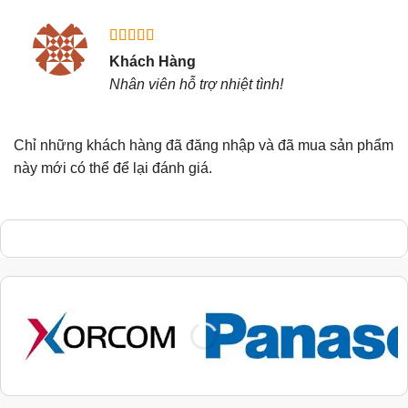
Được xếp
Khách Hàng
hạng
5
5
Nhân viên hỗ trợ nhiệt tình!
sao
Chỉ những khách hàng đã đăng nhập và đã mua sản phẩm
này mới có thể để lại đánh giá.