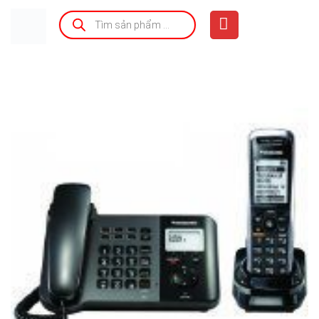
Bỏ
Tìm
kiếm
qua
sản
phẩm
nội
dung