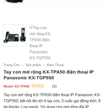
Trang Chủ
»
Sản phẩm
»
Điện Thoại
Tay con mở rộng KX-TPA50 điện thoại IP
Panasonic KX-TGP550
(1)
Model:
KX-TPA50
5
1
trên 5 dựa
Tay con mở rộng KX-TPA50 điện thoại IP Panasonic KX-
trên
đánh
giá
TGP550, kết nối lên tới 6 tay con, 3 cuộc gọi đồng thời, 8
tài khoản, Loa ngoài, Sử dụng cho mọi tổng đài IP