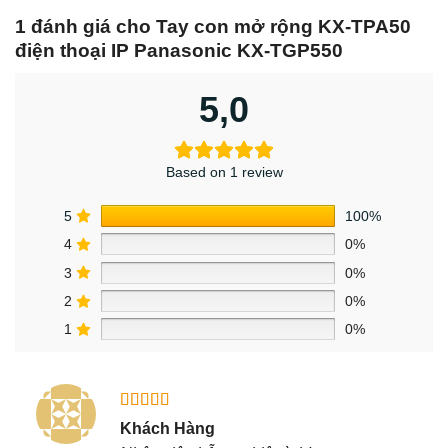
1 đánh giá cho
Tay con mở rộng KX-TPA50
điện thoại IP Panasonic KX-TGP550
5,0
Based on 1 review
5
100%
4
0%
3
0%
2
0%
1
0%
Được xếp
Khách Hàng
hạng
5
5