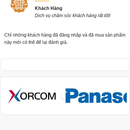
Được xếp
Khách Hàng
hạng
5
5
Dịch vụ chăm sóc khách hàng rất tốt!
sao
Chỉ những khách hàng đã đăng nhập và đã mua sản phẩm
này mới có thể để lại đánh giá.