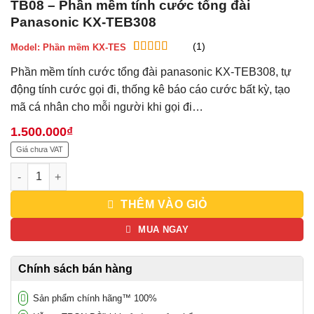
TB08 – Phần mềm tính cước tổng đài
Panasonic KX-TEB308
(1)
Model:
Phần mềm KX-TES
5
1
trên 5 dựa
Phần mềm tính cước tổng đài panasonic KX-TEB308, tự
trên
đánh
giá
động tính cước gọi đi, thống kê báo cáo cước bất kỳ, tạo
mã cá nhân cho mỗi người khi gọi đi…
1.500.000
₫
Giá chưa VAT
TB08 - Phần mềm tính cước tổng đài Panasonic KX-TEB308 số
THÊM VÀO GIỎ
MUA NGAY
Chính sách bán hàng
Sản phẩm chính hãng™ 100%