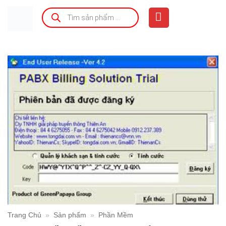
Bỏ
Tìm
kiếm
qua
sản
phẩm
nội
dung
Trang Chủ
»
Sản phẩm
»
Phần Mềm