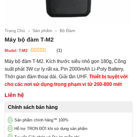
Trang Chủ
»
Sản phẩm
»
Bộ Đàm
Máy bộ đàm T-M2
(1)
Model:
T-M2
5
1
trên 5 dựa
Máy bộ đàm T-M2. Kích thước siêu nhỏ gọn 180g, Công
trên
đánh
giá
suất phát 3W cự ly rất xa, Pin 2000mAh Li-Poly Battery,
Thời gian đàm thoại dài. Giải tần UHF.
Thiết bị tuyệt vời
cho các nơi sử dụng trong phạm vi từ 200-800 mét
Liên hệ
Chính sách bán hàng
Sản phẩm chính hãng™ 100%
Hỗ trợ TRỌN ĐỜI khi sử dụng sản phẩm