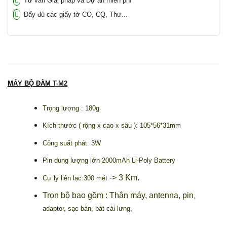
Tư vấn Giải pháp và Dự án miễn phí
Đẩy đủ các giấy tờ CO, CQ, Thư...
MÁY BỘ ĐÀM
T-M2
Trọng lượng : 180
g
Kích thước ( rộng x cao x sâu ):
105*56*31mm
Công suất phát: 3W
Pin dung lượng lớn 2000mAh Li-Poly Battery
-> 3 Km.
Cự ly liên lạc:300 mét
Trọn bộ bao gồm :
Thân máy, antenna, pin
,
adaptor, sạc bàn, bát cài lưng,