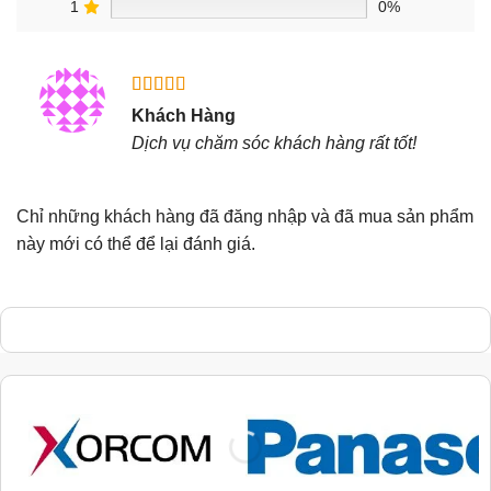
1
0%
Được xếp
Khách Hàng
hạng
5
5
Dịch vụ chăm sóc khách hàng rất tốt!
sao
Chỉ những khách hàng đã đăng nhập và đã mua sản phẩm
này mới có thể để lại đánh giá.