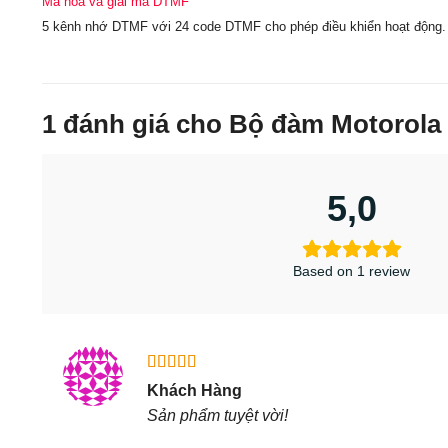
Mã hoá và giải mã DTMF
5 kênh nhớ DTMF với 24 code DTMF cho phép điều khiển hoạt động. 
1 đánh giá cho
Bộ đàm Motorola
5,0
Based on 1 review
Được xếp
Khách Hàng
hạng
5
5
Sản phẩm tuyệt vời!
sao