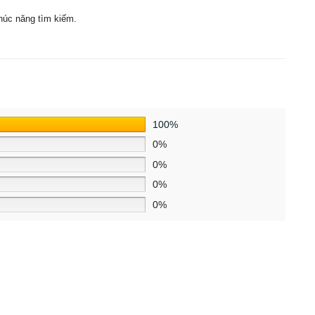
húc năng tìm kiếm.
100%
0%
0%
0%
0%