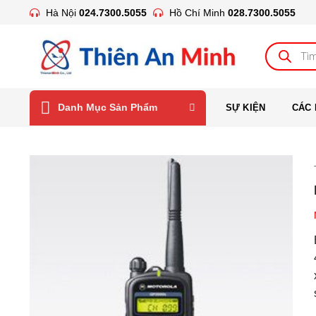
Bỏ
Hà Nội
024.7300.5055
Hồ Chí Minh
028.7300.5055
qua
nội
Tìm
kiếm
dung
sản
phẩm
Danh Mục Sản Phẩm
SỰ KIỆN
CÁC 