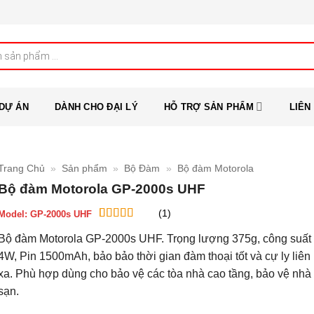
DỰ ÁN
DÀNH CHO ĐẠI LÝ
HỖ TRỢ SẢN PHẨM
LIÊN
Trang Chủ
»
Sản phẩm
»
Bộ Đàm
»
Bộ đàm Motorola
Bộ đàm Motorola GP-2000s UHF
(1)
Model:
GP-2000s UHF
5
1
trên 5 dựa
Bộ đàm Motorola GP-2000s UHF. Trọng lượng 375g, công suất 
trên
đánh
giá
4W, Pin 1500mAh, bảo bảo thời gian đàm thoại tốt và cự ly liên
xa. Phù hợp dùng cho bảo vệ các tòa nhà cao tầng, bảo vệ nh
sạn.