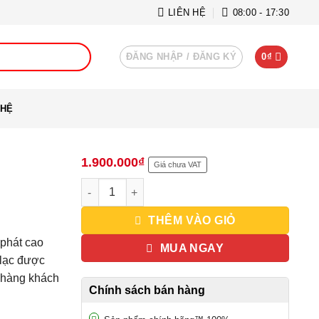
LIÊN HỆ
08:00 - 17:30
ĐĂNG NHẬP / ĐĂNG KÝ
0
₫
 HỆ
1.900.000
₫
Giá chưa VAT
Bộ đàm Motorola GP-2000s UHF số lượng
THÊM VÀO GIỎ
phát cao
MUA NGAY
 lạc được
à hàng khách
Chính sách bán hàng