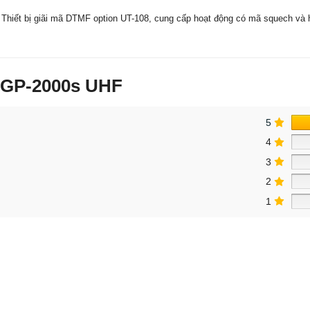
Thiết bị giãi mã DTMF option UT-108, cung cấp hoạt động có mã squech và 
 GP-2000s UHF
5
4
3
2
1