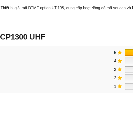
Thiết bị giãi mã DTMF option UT-108, cung cấp hoạt động có mã squech và 
 CP1300 UHF
5
4
3
2
1