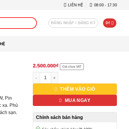
LIÊN HỆ
08:00 - 17:30
ĐĂNG NHẬP / ĐĂNG KÝ
0
₫
 HỆ
2.500.000
₫
Giá chưa VAT
Bộ đàm Motorola CP1300 UHF số lượng
THÊM VÀO GIỎ
W, Pin
MUA NGAY
c xa. Phù
hách sạn.
Chính sách bán hàng