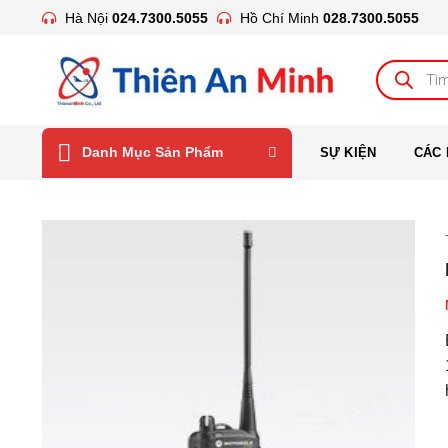
Bỏ
Hà Nội
024.7300.5055
Hồ Chí Minh
028.7300.5055
qua
nội
Tìm
kiếm
dung
sản
phẩm
Danh Mục Sản Phẩm
SỰ KIỆN
CÁC 