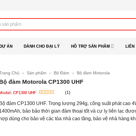
DỰ ÁN
DÀNH CHO ĐẠI LÝ
HỖ TRỢ SẢN PHẨM
LIÊN
Trang Chủ
»
Sản phẩm
»
Bộ Đàm
»
Bộ đàm Motorola
Bộ đàm Motorola CP1300 UHF
(1)
Model:
CP1300 UHF
5
1
trên 5 dựa
Bộ đàm CP1300 UHF. Trọng lượng 294g, công suất phát cao 4
trên
đánh
giá
1400mAh, bảo bảo thời gian đàm thoại tốt và cự ly liên lạc đượ
hợp dùng cho bảo vệ các tòa nhà cao tầng, bảo vệ nhà hàng k