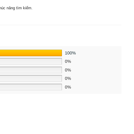
húc năng tìm kiếm.
100%
0%
0%
0%
0%