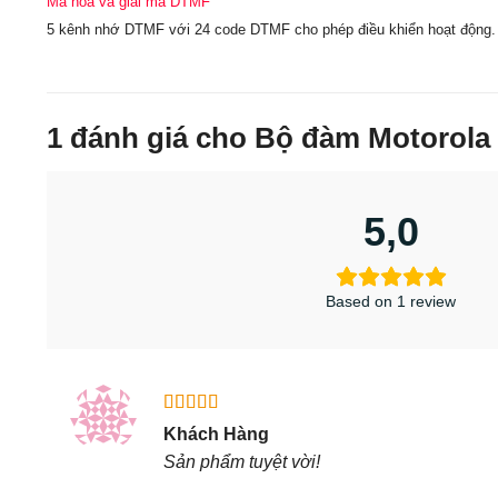
Mã hoá và giải mã DTMF
5 kênh nhớ DTMF với 24 code DTMF cho phép điều khiển hoạt động. 
1 đánh giá cho
Bộ đàm Motorola
5,0
Based on 1 review
Được xếp
Khách Hàng
hạng
5
5
Sản phẩm tuyệt vời!
sao