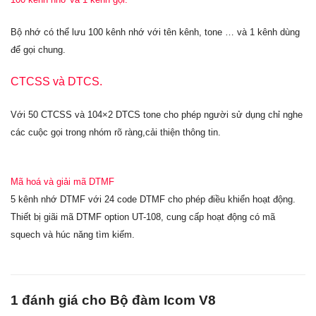
Bộ nhớ có thể lưu 100 kênh nhớ với tên kênh, tone … và 1 kênh dùng
để gọi chung.
CTCSS và DTCS.
Với 50 CTCSS và 104×2 DTCS tone cho phép người sử dụng chỉ nghe
các cuộc gọi trong nhóm rõ ràng,cải thiện thông tin.
Mã hoá và giải mã DTMF
5 kênh nhớ DTMF với 24 code DTMF cho phép điều khiển hoạt động.
Thiết bị giãi mã DTMF option UT-108, cung cấp hoạt động có mã
squech và húc năng tìm kiếm.
1 đánh giá cho
Bộ đàm Icom V8