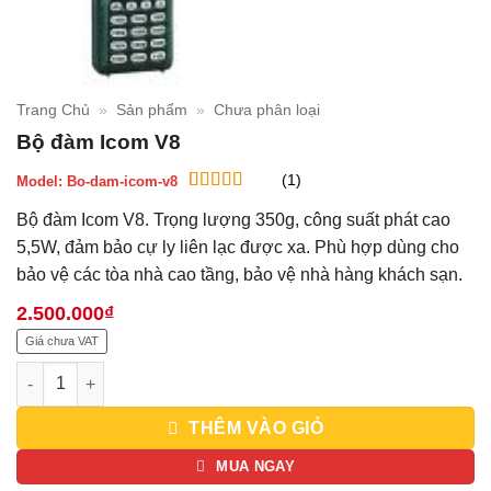
Trang Chủ
»
Sản phẩm
»
Chưa phân loại
Bộ đàm Icom V8
(1)
Model:
Bo-dam-icom-v8
5
1
trên 5 dựa
Bộ đàm Icom V8. Trọng lượng 350g, công suất phát cao
trên
đánh
giá
5,5W, đảm bảo cự ly liên lạc được xa. Phù hợp dùng cho
bảo vệ các tòa nhà cao tầng, bảo vệ nhà hàng khách sạn.
2.500.000
₫
Giá chưa VAT
Bộ đàm Icom V8 số lượng
THÊM VÀO GIỎ
MUA NGAY