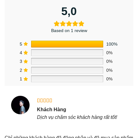
5,0
Based on 1 review
5
100%
4
0%
3
0%
2
0%
1
0%
Được xếp
Khách Hàng
hạng
5
5
Dịch vụ chăm sóc khách hàng rất tốt!
sao
Chỉ những khách hàng đã đăng nhập và đã mua sản phẩm