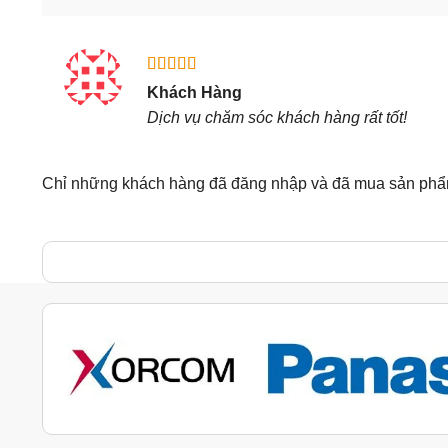
Được xếp
Khách Hàng
hạng
5
5
Dịch vụ chăm sóc khách hàng rất tốt!
sao
Chỉ những khách hàng đã đăng nhập và đã mua sản phẩm 