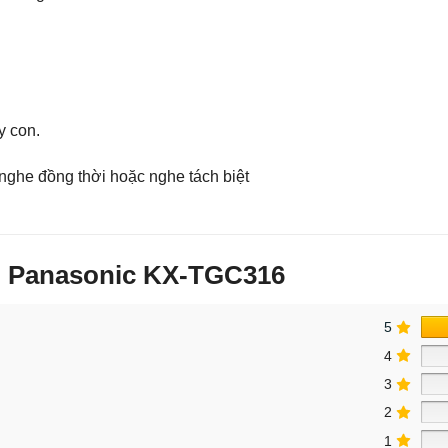
y con.
ghe đồng thời hoặc nghe tách biệt
ài Panasonic KX-TGC316
5
4
3
2
1