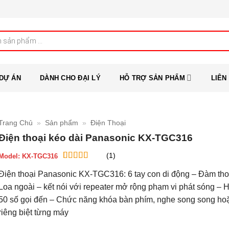
DỰ ÁN
DÀNH CHO ĐẠI LÝ
HỖ TRỢ SẢN PHẨM
LIÊN
Trang Chủ
»
Sản phẩm
»
Điện Thoại
Điện thoại kéo dài Panasonic KX-TGC316
(1)
Model:
KX-TGC316
5
1
trên 5 dựa
Điện thoại Panasonic KX-TGC316: 6 tay con di động – Đàm tho
trên
đánh
giá
Loa ngoài – kết nói với repeater mở rộng phạm vi phát sóng – H
50 số gọi đến – Chức năng khóa bàn phím, nghe song song ho
riêng biệt từng máy