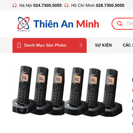
Bỏ
Hà Nội
024.7300.5055
Hồ Chí Minh
028.7300.5055
qua
nội
Tìm
kiếm
dung
sản
phẩm
Danh Mục Sản Phẩm
SỰ KIỆN
CÁC 