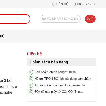
LIÊN HỆ
08:00 - 17:30
ĐĂNG NHẬP / ĐĂNG KÝ
0
₫
 HỆ
Liên hệ
Chính sách bán hàng
Sản phẩm chính hãng™ 100%
Hỗ trợ TRỌN ĐỜI khi sử dụng sản phẩm
ại 3 bên –
Tư vấn Giải pháp và Dự án miễn phí
iển thị lưu
Đẩy đủ các giấy tờ CO, CQ, Thư...
ặc nghe