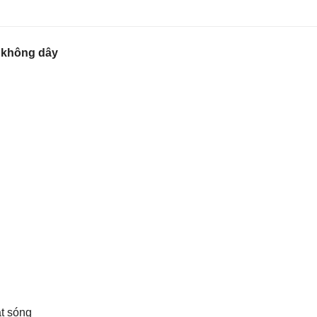
 không dây
át sóng