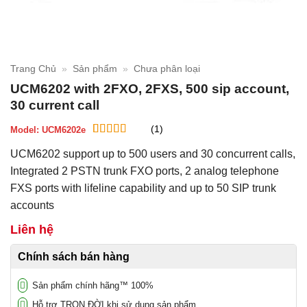
Trang Chủ
»
Sản phẩm
»
Chưa phân loại
UCM6202 with 2FXO, 2FXS, 500 sip account,
30 current call
(1)
Model:
UCM6202e
5
1
trên 5 dựa
UCM6202 support up to 500 users and 30 concurrent calls,
trên
đánh
giá
Integrated 2 PSTN trunk FXO ports, 2 analog telephone
FXS ports with lifeline capability and up to 50 SIP trunk
accounts
Liên hệ
Chính sách bán hàng
Sản phẩm chính hãng™ 100%
Hỗ trợ TRỌN ĐỜI khi sử dụng sản phẩm