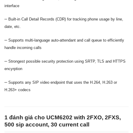
interface
–
Built-in Call Detail Records (CDR) for tracking phone usage by line,
date, etc.
–
Supports multi-language auto-attendant and call queue to efficiently
handle incoming calls
–
Strongest possible security protection using SRTP, TLS and HTTPS
encyrption
–
Supports any SIP video endpoint that uses the H.264, H.263 or
H.263+ codecs
1 đánh giá cho
UCM6202 with 2FXO, 2FXS,
500 sip account, 30 current call