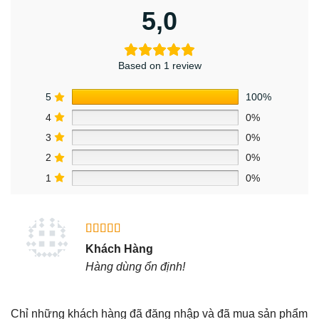
5,0
Based on 1 review
5
100%
4
0%
3
0%
2
0%
1
0%
Được xếp
Khách Hàng
hạng
5
5
Hàng dùng ổn định!
sao
Chỉ những khách hàng đã đăng nhập và đã mua sản phẩm