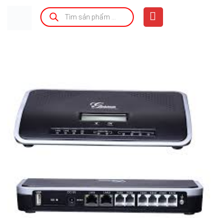
Bỏ
Tìm
kiếm
qua
sản
phẩm
nội
dung