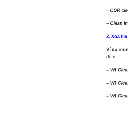
– CDR cle
– Clean In
2. Xoa fil
Ví dụ như 
đêm
– VR Clea
– VR Clea
– VR Clean