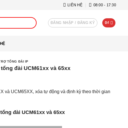
LIÊN HỆ
08:00 - 17:30
ĐĂNG NHẬP / ĐĂNG KÝ
0
₫
 HỆ
TRỢ TỔNG ĐÀI IP
n tổng đài UCM61xx và 65xx
X và UCM65XX, xóa tự động và định kỳ theo thời gian
 tổng đài UCM61xx và 65xx