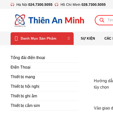
Bỏ
Hà Nội
024.7300.5055
Hồ Chí Minh
028.7300.5055
qua
nội
Tìm
kiếm
dung
sản
phẩm
Danh Mục Sản Phẩm
SỰ KIỆN
CÁC 
Tổng đài điện thoại
Điện Thoại
Thiết bị mạng
Hướng dẫn 
Thiết bị hội nghị
tùy chọn
Thiết bị ghi âm
Thiết bị cắm sim
Vào giao d