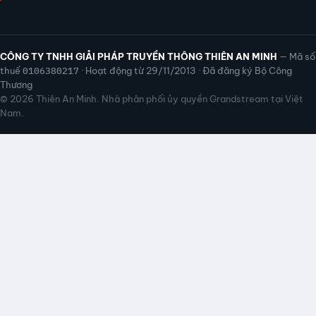
CÔNG TY TNHH GIẢI PHÁP TRUYỀN THÔNG THIÊN AN MINH
— Mã số
thuế
0106380217
· Hoạt động từ 29/11/2013 · Đã đăng ký Bộ Công
Thương
© 2026 Thiên An Minh. Nhà phân phối ủy quyền Grandstream tại Việt
Nam.