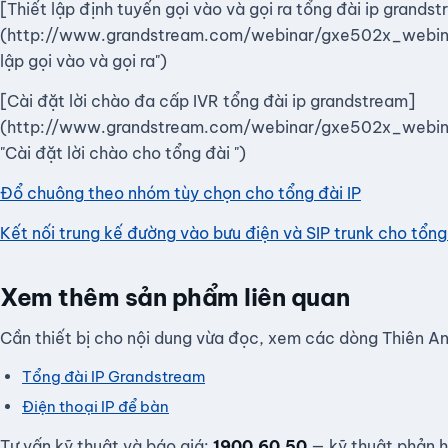
[Thiết lập định tuyến gọi vào và gọi ra tổng đài ip grands
(http://www.grandstream.com/webinar/gxe502x_webinar_
lập gọi vào và gọi ra")
[Cài đặt lời chào đa cấp IVR tổng đài ip grandstream]
(http://www.grandstream.com/webinar/gxe502x_webina
"Cài đặt lời chào cho tổng đài ")
Đổ chuông theo nhóm tùy chọn cho tổng đài IP
Kết nối trung kế đường vào bưu điện và SIP trunk cho tổng 
Xem thêm sản phẩm liên quan
Cần thiết bị cho nội dung vừa đọc, xem các dòng Thiên An
Tổng đài IP Grandstream
Điện thoại IP để bàn
Tư vấn kỹ thuật và báo giá:
1900.60.50
— kỹ thuật phản h