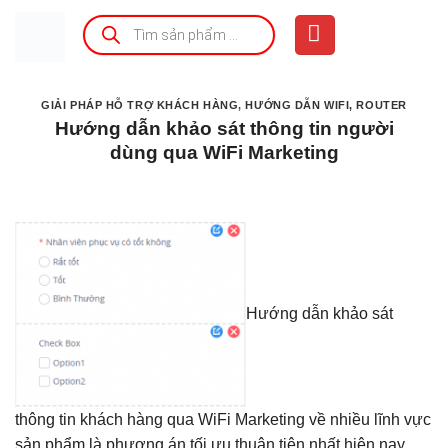
Bỏ
Tìm
kiếm
qua
sản
phẩm
nội
dung
GIẢI PHÁP HỖ TRỢ KHÁCH HÀNG
,
HƯỚNG DẪN WIFI, ROUTER
Hướng dẫn khảo sát thông tin người
dùng qua WiFi Marketing
Hướng dẫn khảo sát
thông tin khách hàng qua WiFi Marketing về nhiều lĩnh vực
sản phẩm là phương án tối ưu thuận tiện nhất hiện nay