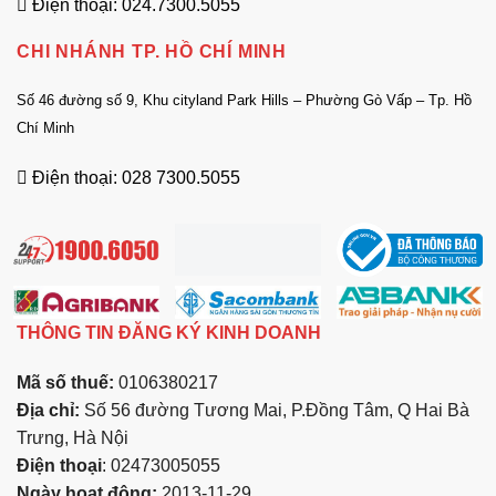
Điện thoại: 024.7300.5055
CHI NHÁNH TP. HỒ CHÍ MINH
Số 46 đường số 9, Khu cityland Park Hills – Phường Gò Vấp – Tp. Hồ
Chí Minh
Điện thoại: 028 7300.5055
THÔNG TIN ĐĂNG KÝ KINH DOANH
Mã số thuế:
0106380217
Địa chỉ:
Số 56 đường Tương Mai, P.Đồng Tâm, Q Hai Bà
Trưng, Hà Nội
Điện thoại
: 02473005055
Ngày hoạt động:
2013-11-29