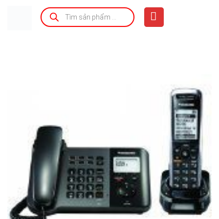
Bỏ
Tìm
kiếm
qua
sản
phẩm
nội
dung