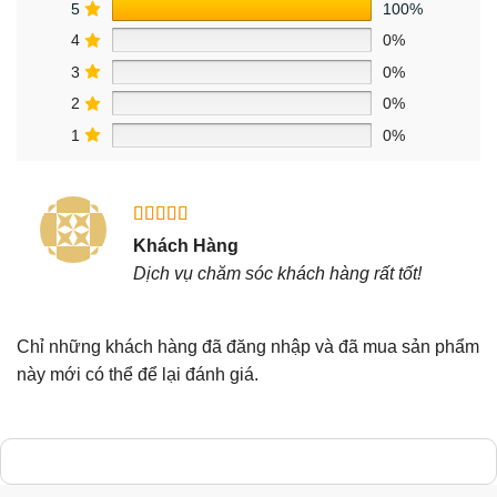
5
100%
4
0%
3
0%
2
0%
1
0%
Được xếp
Khách Hàng
hạng
5
5
Dịch vụ chăm sóc khách hàng rất tốt!
sao
Chỉ những khách hàng đã đăng nhập và đã mua sản phẩm
này mới có thể để lại đánh giá.