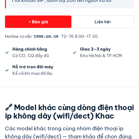
1 tài khoản SIP, danh bạ 200 tên người và số.
+ Báo giá
Liên hệ
▾
Hotline tư vấn:
1900.60.50
· T2–T6 8:00–17:30
Hàng chính hãng
Giao 2–3 ngày
Có CO, CQ đầy đủ
Kho Hà Nội & TP.HCM
Hỗ trợ trọn đời máy
Kể cả khi mua đã lâu
🔗 Model khác cùng dòng điện thoại
ip không dây (wifi/dect) Khac
Các model khác trong cùng nhóm điện thoại ip
không dây (wifi/dect) — tham khảo để chọn đúng