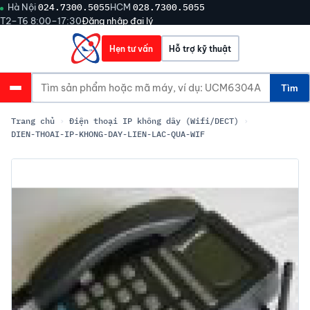
Hà Nội
024.7300.5055
HCM
028.7300.5055
T2–T6 8:00–17:30
Đăng nhập đại lý
Hẹn tư vấn
Hỗ trợ kỹ thuật
Tìm
Trang chủ
›
Điện thoại IP không dây (Wifi/DECT)
›
DIEN-THOAI-IP-KHONG-DAY-LIEN-LAC-QUA-WIF