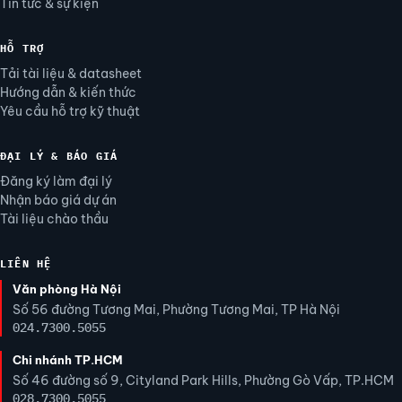
Tin tức & sự kiện
HỖ TRỢ
Tải tài liệu & datasheet
Hướng dẫn & kiến thức
Yêu cầu hỗ trợ kỹ thuật
ĐẠI LÝ & BÁO GIÁ
Đăng ký làm đại lý
Nhận báo giá dự án
Tài liệu chào thầu
LIÊN HỆ
Văn phòng Hà Nội
Số 56 đường Tương Mai, Phường Tương Mai, TP Hà Nội
024.7300.5055
Chi nhánh TP.HCM
Số 46 đường số 9, Cityland Park Hills, Phường Gò Vấp, TP.HCM
028.7300.5055