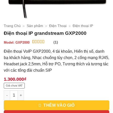
Trang Chủ
»
Sản phẩm
»
Điện Thoại
»
Điện thoại IP
Điện thoại IP grandstream GXP2000
(1)
Model:
GXP2000
5
1
trên 5 dựa
Điện thoại VoIP GXP2000, 4 tài khoản, Hiển thị số, danh
trên
đánh
giá
bạ khách hàng, Nhạc chuông tùy chọn, 2 cổng mạng RJ45,
Headset jack 2,5mm, Hỗ trợ PO, Tương thích và tương tác
với các tổng đài chuẩn SIP
1.300.000
₫
Giá chưa VAT
Điện thoại IP grandstream GXP2000 số lượng
THÊM VÀO GIỎ