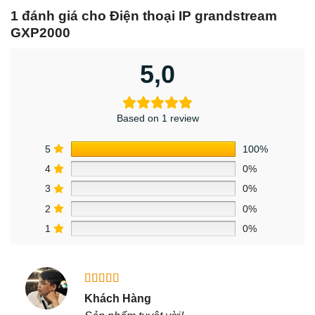
1 đánh giá cho
Điện thoại IP grandstream
GXP2000
5,0
Based on 1 review
5
100%
4
0%
3
0%
2
0%
1
0%
Được xếp
Khách Hàng
hạng
5
5