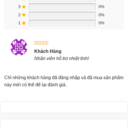
3
0%
2
0%
1
0%
Được xếp
Khách Hàng
hạng
5
5
Nhân viên hỗ trợ nhiệt tình!
sao
Chỉ những khách hàng đã đăng nhập và đã mua sản phẩm
này mới có thể để lại đánh giá.