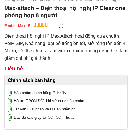
Max-attach – Điện thoại hội nghị IP Clear one
phòng họp 8 người
(1)
Model:
Max IP
5
1
trên 5 dựa
Điện thoại hội nghị IP Max Attach hoạt động qua chuẩn
trên
đánh
giá
VoIP SIP, Khả năng loại bỏ tiếng ồn tốt, Mở rộng lên đến 4
Micro, Có thể chia ra làm việc ở nhiều phòng riêng biệt làm
giảm chi phí giá thành
Liên hệ
Chính sách bán hàng
Sản phẩm chính hãng™ 100%
Hỗ trợ TRỌN ĐỜI khi sử dụng sản phẩm
Tư vấn Giải pháp và Dự án miễn phí
Đẩy đủ các giấy tờ CO, CQ, Thư...