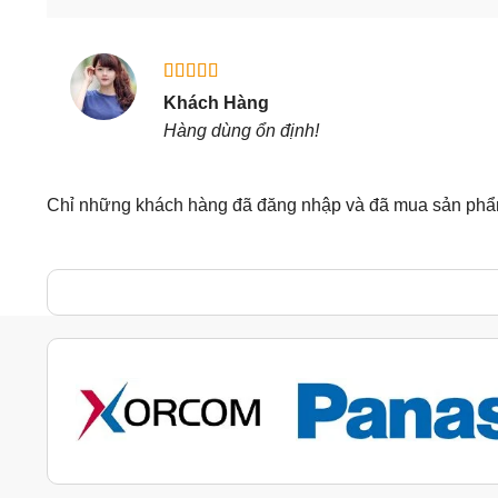
Được xếp
Khách Hàng
hạng
5
5
Hàng dùng ổn định!
sao
Chỉ những khách hàng đã đăng nhập và đã mua sản phẩm 