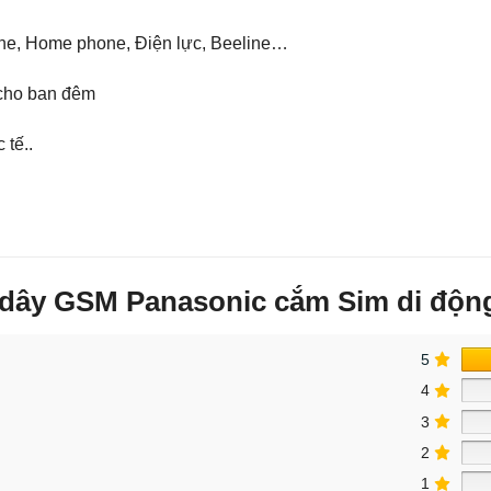
one, Home phone, Điện lực, Beeline…
 cho ban đêm
 tế..
g dây GSM Panasonic cắm Sim di độ
5
4
3
2
1