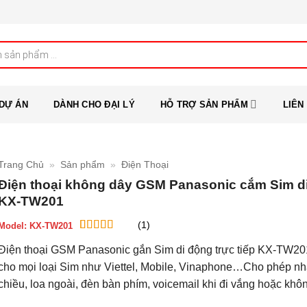
DỰ ÁN
DÀNH CHO ĐẠI LÝ
HỖ TRỢ SẢN PHẨM
LIÊN
Trang Chủ
»
Sản phẩm
»
Điện Thoại
Điện thoại không dây GSM Panasonic cắm Sim d
KX-TW201
(1)
Model:
KX-TW201
5
1
trên 5 dựa
Điện thoại GSM Panasonic gắn Sim di động trực tiếp KX-TW20
trên
đánh
giá
cho mọi loại Sim như Viettel, Mobile, Vinaphone…Cho phép nhắ
chiều, loa ngoài, đèn bàn phím, voicemail khi đi vắng hoặc khô