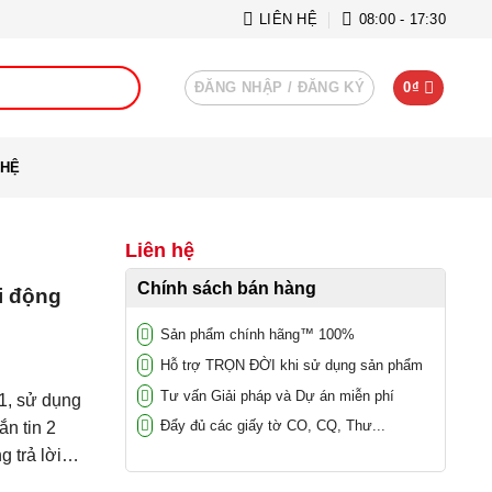
LIÊN HỆ
08:00 - 17:30
ĐĂNG NHẬP / ĐĂNG KÝ
0
₫
 HỆ
Liên hệ
Chính sách bán hàng
i động
Sản phẩm chính hãng™ 100%
Hỗ trợ TRỌN ĐỜI khi sử dụng sản phẩm
Tư vấn Giải pháp và Dự án miễn phí
1, sử dụng
Đẩy đủ các giấy tờ CO, CQ, Thư...
n tin 2
ng trả lời…