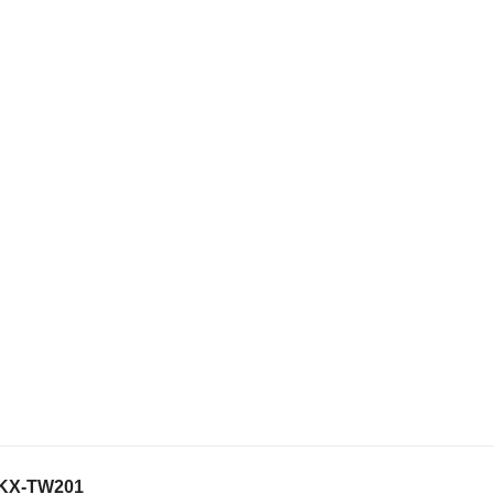
p KX-TW201