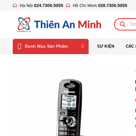
Bỏ
Hà Nội
024.7300.5055
Hồ Chí Minh
028.7300.5055
qua
nội
Tìm
kiếm
dung
sản
phẩm
Danh Mục Sản Phẩm
SỰ KIỆN
CÁC 