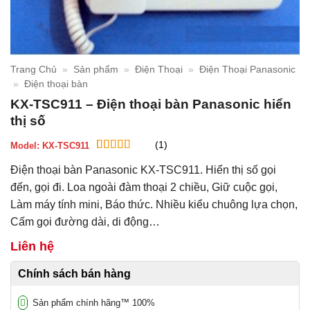
Trang Chủ
»
Sản phẩm
»
Điện Thoại
»
Điện Thoại Panasonic
»
Điện thoại bàn
KX-TSC911 – Điện thoại bàn Panasonic hiển
thị số
(1)
Model:
KX-TSC911
5
1
trên 5 dựa
Điện thoại bàn Panasonic KX-TSC911. Hiển thị số gọi
trên
đánh
giá
đến, gọi đi. Loa ngoài đàm thoại 2 chiều, Giữ cuộc gọi,
Làm máy tính mini, Báo thức. Nhiều kiểu chuông lựa chọn,
Cấm gọi đường dài, di động…
Liên hệ
Chính sách bán hàng
Sản phẩm chính hãng™ 100%