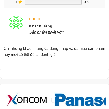
1
0%
Được xếp
Khách Hàng
hạng
5
5
Sản phẩm tuyệt vời!
sao
Chỉ những khách hàng đã đăng nhập và đã mua sản phẩm
này mới có thể để lại đánh giá.